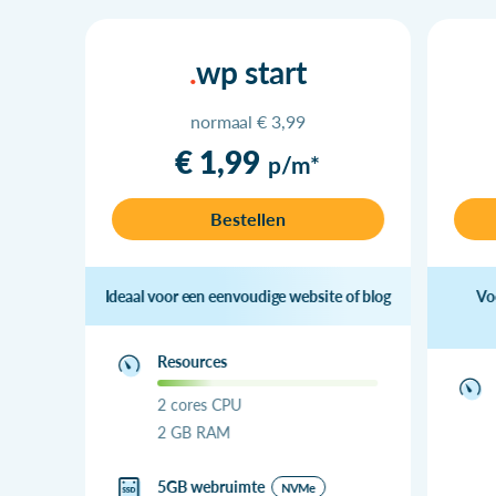
wp start
normaal € 3,99
€ 1,99
p/m*
Bestellen
Ideaal voor een eenvoudige website of blog
Vo
Resources
2 cores CPU
2 GB RAM
5GB webruimte
NVMe