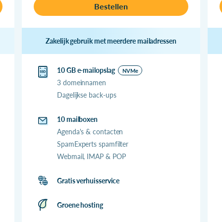
Bestellen
Zakelijk gebruik met meerdere mailadressen
10 GB e-mailopslag
NVMe
3 domeinnamen
Dagelijkse back-ups
10 mailboxen
Agenda's & contacten
SpamExperts spamfilter
Webmail, IMAP & POP
Gratis verhuisservice
Groene hosting