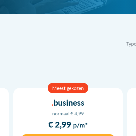
Typ
Meest gekozen
business
normaal € 4,99
€ 2,99
p/m*