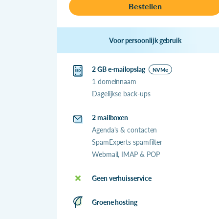
Bestellen
Voor persoonlijk gebruik
2 GB e-mailopslag
NVMe
1 domeinnaam
Dagelijkse back-ups
2 mailboxen
Agenda's & contacten
SpamExperts spamfilter
Webmail, IMAP & POP
Geen verhuisservice
Groene hosting