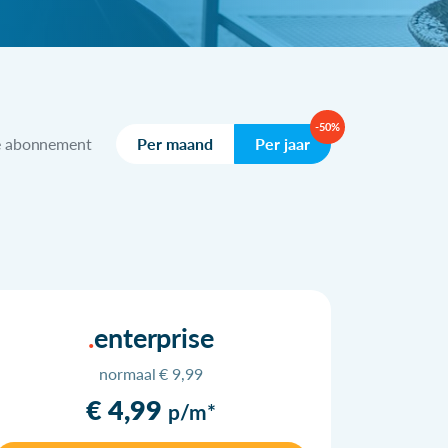
-50%
e abonnement
Per maand
Per jaar
enterprise
normaal € 9,99
€ 4,99
p/m*