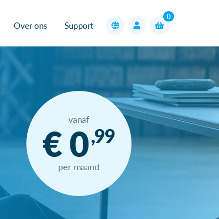
0
Over ons
Support
vanaf
€ 0
,99
per maand