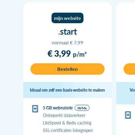
mijn
website
start
normaal € 7,99
€ 3,99
p/m*
Bestellen
Ideaal om zelf een basis website te maken
Vo
5 GB webruimte
NVMe
Onbeperkt dataverkeer
LiteSpeed & Redis caching
SSL-certificaten inbegrepen