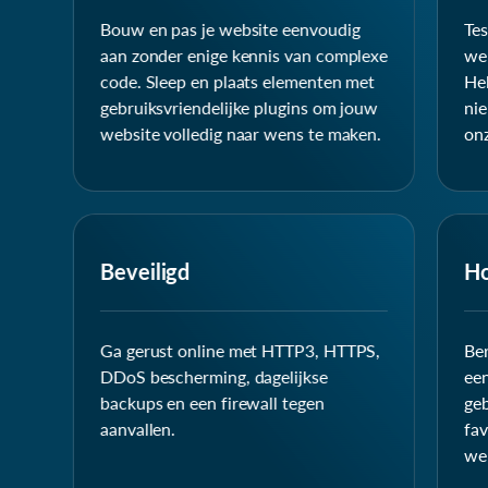
Bouw en pas je website eenvoudig
Te
aan zonder enige kennis van complexe
web
code. Sleep en plaats elementen met
He
gebruiksvriendelijke plugins om jouw
ni
website volledig naar wens te maken.
on
Beveiligd
Ho
Ga gerust online met HTTP3, HTTPS,
Ber
DDoS bescherming, dagelijkse
een
backups en een firewall tegen
geb
aanvallen.
fav
we