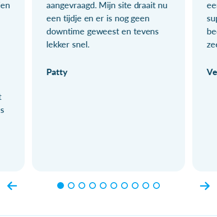
ien
aangevraagd. Mijn site draait nu
ee
een tijdje en er is nog geen
su
downtime geweest en tevens
be
lekker snel.
ze
Patty
Ve
t
ls