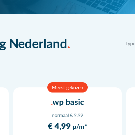
g Nederland
Typ
Meest gekozen
wp basic
normaal € 9,99
€ 4,99
p/m*