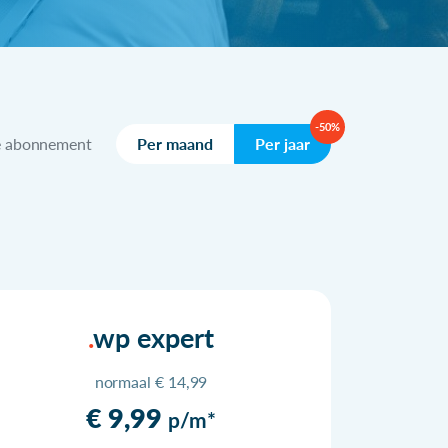
-50%
e abonnement
Per maand
Per jaar
wp expert
normaal € 14,99
€ 9,99
p/m*