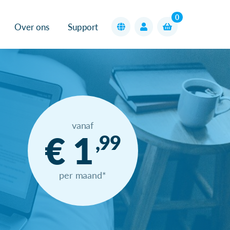
0
Over ons
Support
vanaf
€ 1
,99
per maand*