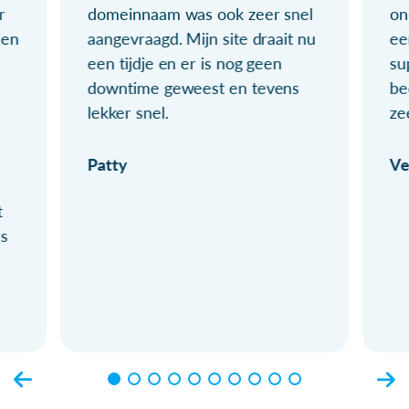
r
domeinnaam was ook zeer snel
on
ien
aangevraagd. Mijn site draait nu
ee
een tijdje en er is nog geen
su
downtime geweest en tevens
be
lekker snel.
ze
Patty
Ve
t
ls