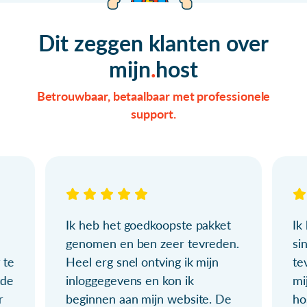
Dit zeggen klanten over
mijn
host
Betrouwbaar, betaalbaar met professionele
support.
Ik heb het goedkoopste pakket
Ik
genomen en ben zeer tevreden.
si
 te
Heel erg snel ontving ik mijn
te
ude
inloggegevens en kon ik
mi
r
beginnen aan mijn website. De
ho