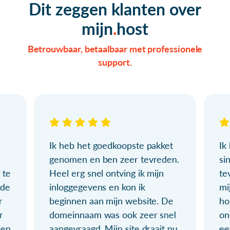
Dit zeggen klanten over
mijn
host
Betrouwbaar, betaalbaar met professionele
support.
Ik heb het goedkoopste pakket
Ik
genomen en ben zeer tevreden.
si
 te
Heel erg snel ontving ik mijn
te
ude
inloggegevens en kon ik
mi
r
beginnen aan mijn website. De
ho
r
domeinnaam was ook zeer snel
on
ien
aangevraagd. Mijn site draait nu
ee