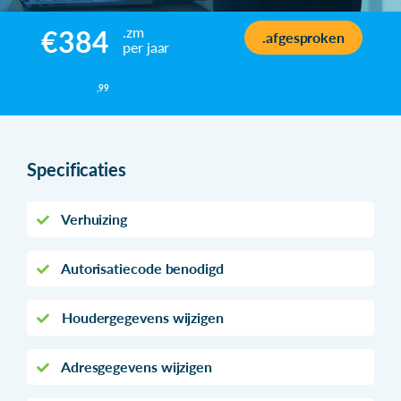
.zm
€384
.afgesproken
per jaar
,99
Specificaties
Verhuizing
Autorisatiecode benodigd
Houdergegevens wijzigen
Adresgegevens wijzigen