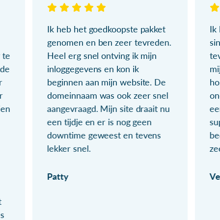
Ik heb het goedkoopste pakket
Ik
genomen en ben zeer tevreden.
si
 te
Heel erg snel ontving ik mijn
te
ude
inloggegevens en kon ik
mi
r
beginnen aan mijn website. De
ho
r
domeinnaam was ook zeer snel
on
ien
aangevraagd. Mijn site draait nu
ee
een tijdje en er is nog geen
su
downtime geweest en tevens
be
lekker snel.
ze
Patty
Ve
t
ls