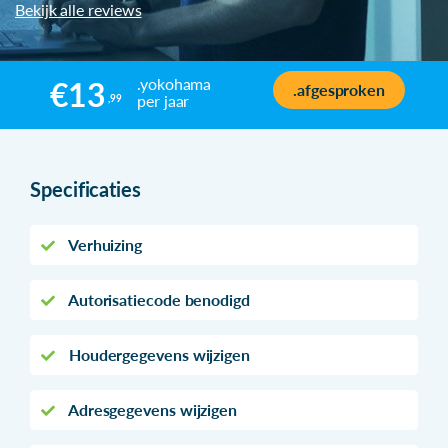
Bekijk alle reviews
.yokohama
€13
.afgesproken
per jaar
,99
Specificaties
Verhuizing
Autorisatiecode benodigd
Houdergegevens wijzigen
Adresgegevens wijzigen