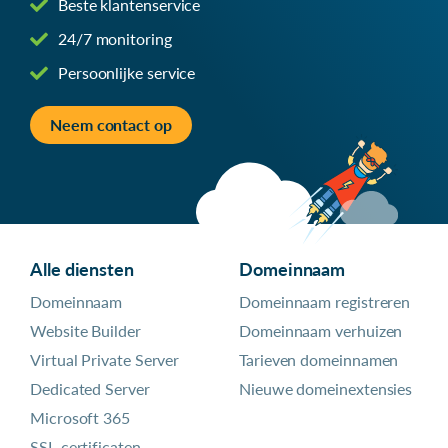
Beste klantenservice
24/7 monitoring
Persoonlijke service
Neem contact op
Alle diensten
Domeinnaam
Domeinnaam
Domeinnaam registreren
Website Builder
Domeinnaam verhuizen
Virtual Private Server
Tarieven domeinnamen
Dedicated Server
Nieuwe domeinextensies
Microsoft 365
SSL-certificaten