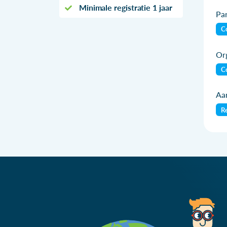
Minimale registratie 1 jaar
Par
Co
Org
Co
Aan
Re