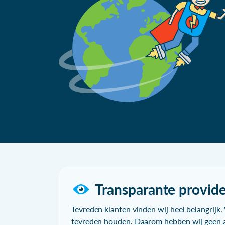
Transparante provide
Tevreden klanten vinden wij heel belangrijk. 
tevreden houden. Daarom hebben wij geen a