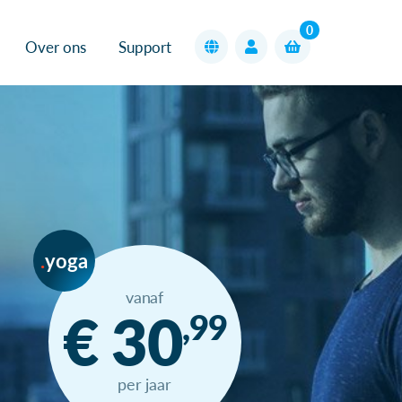
0
Over ons
Support
yoga
vanaf
€ 30
,99
per jaar