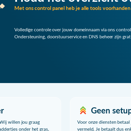
Met ons control panel heb je alle tools voorhanden 
Volledige controle over jouw domeinnaam via ons control
Ondersteuning, doorstuurservice en DNS beheer zijn grat
r
Geen setu
Wij willen jou graag
Voor onze diensten betaal j
ddertjes onder het gras,
vermeld. Je betaalt dus en