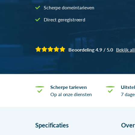
Scherpe domeintarieven
Direct geregistreerd
Beoordeling 4.9 / 5.0
Bekijk al
Scherpe tarieven
Uitste
Op al onze diensten
7 dage
Specificaties
Ove