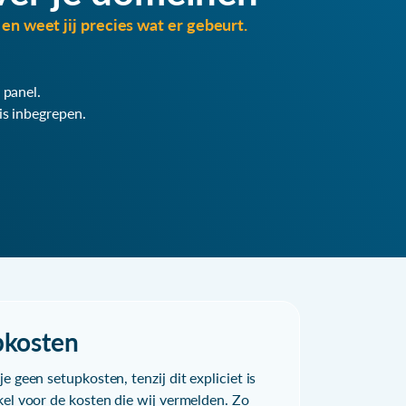
en weet jij precies wat er gebeurt.
 panel.
is inbegrepen.
pkosten
e geen setupkosten, tenzij dit expliciet is
kel voor de kosten die wij vermelden. Zo