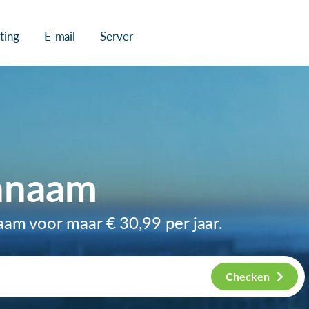
ting
E-mail
Server
nnaam
naam voor maar
€ 30,99
per jaar.
Checken