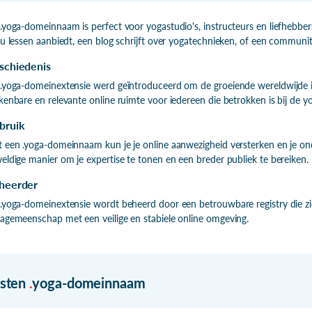
.yoga-domeinnaam is perfect voor yogastudio's, instructeurs en liefhebbers
nu lessen aanbiedt, een blog schrijft over yogatechnieken, of een communit
schiedenis
.yoga-domeinextensie werd geïntroduceerd om de groeiende wereldwijde i
kenbare en relevante online ruimte voor iedereen die betrokken is bij de
bruik
 een .yoga-domeinnaam kun je je online aanwezigheid versterken en je on
eldige manier om je expertise te tonen en een breder publiek te bereiken.
heerder
.yoga-domeinextensie wordt beheerd door een betrouwbare registry die zi
agemeenschap met een veilige en stabiele online omgeving.
isten
.
yoga-domeinnaam