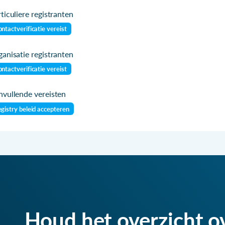
ticuliere registranten
ntactverificatie vereist
anisatie registranten
ntactverificatie vereist
vullende vereisten
gistry beleid accepteren
Houd het overzicht o