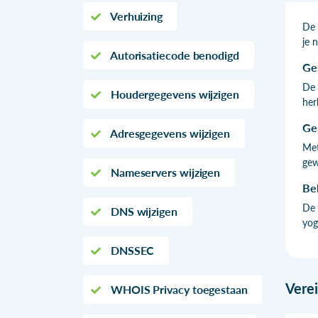
Verhuizing
De 
je 
Autorisatiecode benodigd
Ge
De 
Houdergegevens wijzigen
her
Ge
Adresgegevens wijzigen
Met
gew
Nameservers wijzigen
Be
De 
DNS wijzigen
yog
DNSSEC
Vere
WHOIS Privacy toegestaan