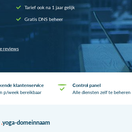
Tarief ook na 1 jaar gelijk
Gratis DNS beheer
le reviews
kende klantenservice
Control panel
n p/week bereikbaar
Alle diensten zelf te beheren
r
.
yoga-domeinnaam