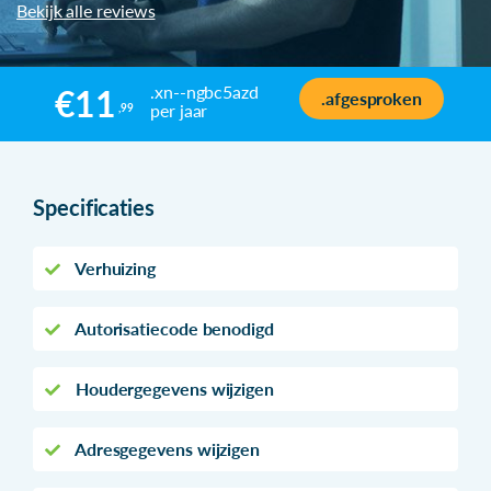
Bekijk alle reviews
.xn--ngbc5azd
€11
.afgesproken
per jaar
,99
Specificaties
Verhuizing
Autorisatiecode benodigd
Houdergegevens wijzigen
Adresgegevens wijzigen