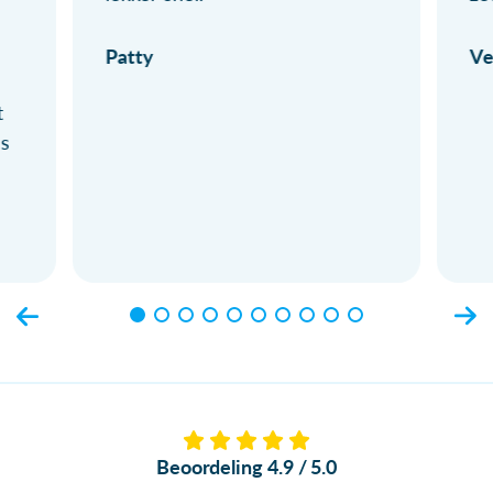
Patty
Ve
t
ls
Beoordeling 4.9 / 5.0