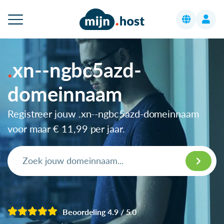
xn--ngbc5azd-
domeinnaam
Registreer jouw .xn--ngbc5azd-domeinnaam
voor maar
€ 11,99
per jaar.
Beoordeling 4.9 / 5.0