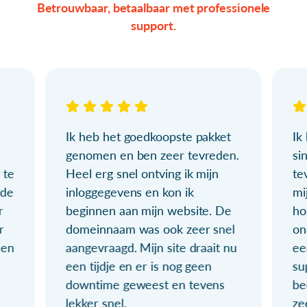
Betrouwbaar, betaalbaar met professionele
support.
Ik heb het goedkoopste pakket
Ik
genomen en ben zeer tevreden.
si
 te
Heel erg snel ontving ik mijn
te
ude
inloggegevens en kon ik
mi
r
beginnen aan mijn website. De
ho
r
domeinnaam was ook zeer snel
on
ien
aangevraagd. Mijn site draait nu
ee
een tijdje en er is nog geen
su
downtime geweest en tevens
be
lekker snel.
ze