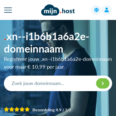
xn--i1b6b1a6a2e-
domeinnaam
Registreer jouw .xn--i1b6b1a6a2e-domeinnaam
voor maar
€ 10,99
per jaar.
Beoordeling 4.9 / 5.0