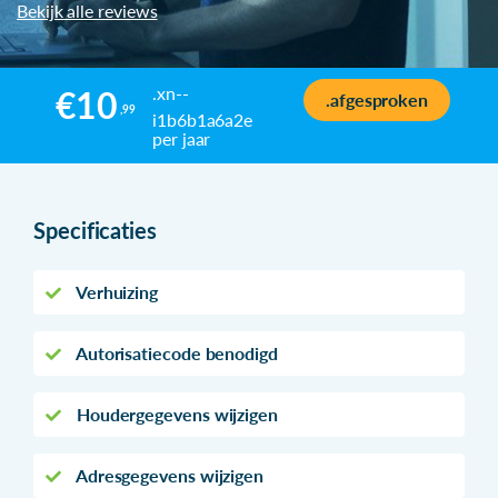
Bekijk alle reviews
.xn--
€10
.afgesproken
,99
i1b6b1a6a2e
per jaar
Specificaties
Verhuizing
Autorisatiecode benodigd
Houdergegevens wijzigen
Adresgegevens wijzigen