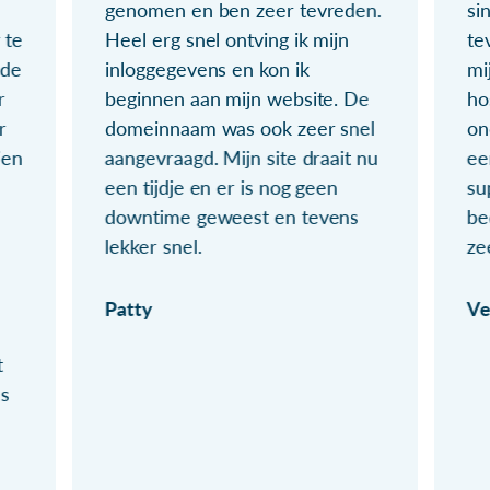
genomen en ben zeer tevreden.
si
 te
Heel erg snel ontving ik mijn
te
ude
inloggegevens en kon ik
mi
r
beginnen aan mijn website. De
ho
r
domeinnaam was ook zeer snel
on
ien
aangevraagd. Mijn site draait nu
ee
een tijdje en er is nog geen
su
downtime geweest en tevens
be
lekker snel.
ze
Patty
Ve
t
ls