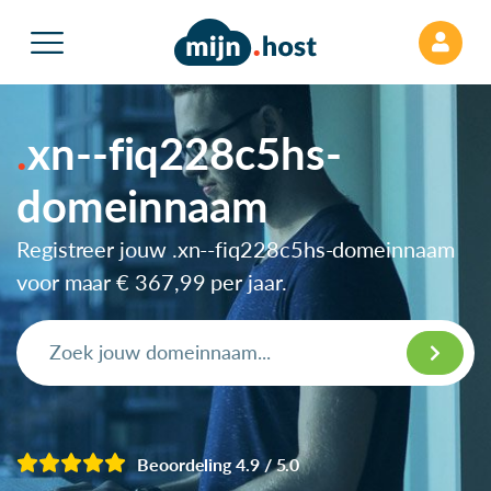
xn--fiq228c5hs-
domeinnaam
Registreer jouw .xn--fiq228c5hs-domeinnaam
voor maar
€ 367,99
per jaar.
Beoordeling 4.9 / 5.0