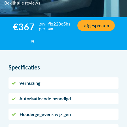
Bekijk alle reviews
.xn--fiq228c5hs
€367
.afgesproken
per jaar
,99
Specificaties
Verhuizing
Autorisatiecode benodigd
Houdergegevens wijzigen