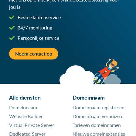
jou is!
Beste klantenservice
24/7 monitoring
Persoonlijke service
Neem contact op
Alle diensten
Domeinnaam
Domeinnaam
Domeinnaam registreren
Website Builder
Domeinnaam verhuizen
Virtual Private Server
Tarieven domeinnamen
Dedicated Server
Nieuwe domeinextensies