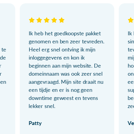
Ik heb het goedkoopste pakket
Ik
genomen en ben zeer tevreden.
si
 te
Heel erg snel ontving ik mijn
te
ude
inloggegevens en kon ik
mi
r
beginnen aan mijn website. De
ho
r
domeinnaam was ook zeer snel
on
ien
aangevraagd. Mijn site draait nu
ee
een tijdje en er is nog geen
su
downtime geweest en tevens
be
lekker snel.
ze
Patty
Ve