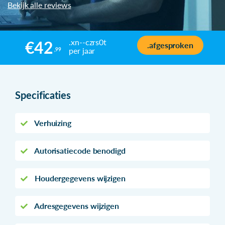
Bekijk alle reviews
.xn--czrs0t
€42
.afgesproken
per jaar
,99
Specificaties
Verhuizing
Autorisatiecode benodigd
Houdergegevens wijzigen
Adresgegevens wijzigen