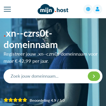
xn--czrs0t-
domeinnaam
Registreer jouw .xn--czrs0t-domeinnaam voor
maar
€ 42,99
per jaar.
Beoordeling 4.9 / 5.0