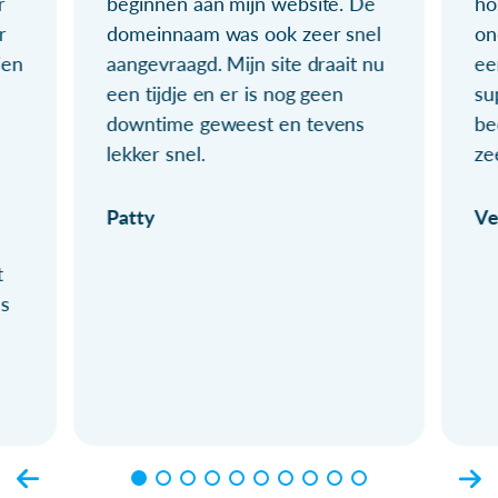
r
beginnen aan mijn website. De
ho
r
domeinnaam was ook zeer snel
on
ien
aangevraagd. Mijn site draait nu
ee
een tijdje en er is nog geen
su
downtime geweest en tevens
be
lekker snel.
ze
Patty
Ve
t
ls