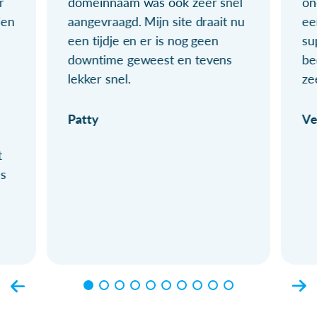
r
domeinnaam was ook zeer snel
on
ien
aangevraagd. Mijn site draait nu
ee
een tijdje en er is nog geen
su
downtime geweest en tevens
be
lekker snel.
ze
Patty
Ve
t
ls