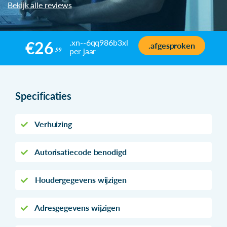
Bekijk alle reviews
.xn--6qq986b3xl
€26
.afgesproken
per jaar
,99
Specificaties
Verhuizing
Autorisatiecode benodigd
Houdergegevens wijzigen
Adresgegevens wijzigen