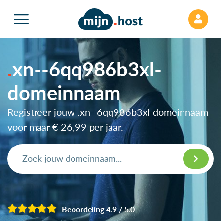
xn--6qq986b3xl-
domeinnaam
Registreer jouw .xn--6qq986b3xl-domeinnaam
voor maar
€ 26,99
per jaar.
Beoordeling 4.9 / 5.0