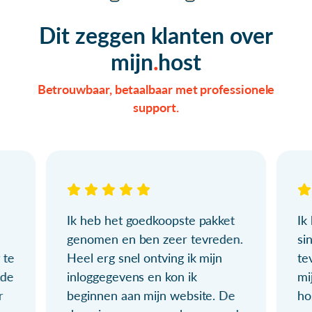
Dit zeggen klanten over
mijn
host
Betrouwbaar, betaalbaar met professionele
support.
Ik heb het goedkoopste pakket
Ik
genomen en ben zeer tevreden.
si
 te
Heel erg snel ontving ik mijn
te
ude
inloggegevens en kon ik
mi
r
beginnen aan mijn website. De
ho