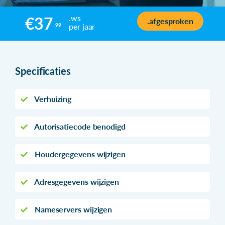
.ws
€37
.afgesproken
per jaar
,99
Specificaties
Verhuizing
Autorisatiecode benodigd
Houdergegevens wijzigen
Adresgegevens wijzigen
Nameservers wijzigen