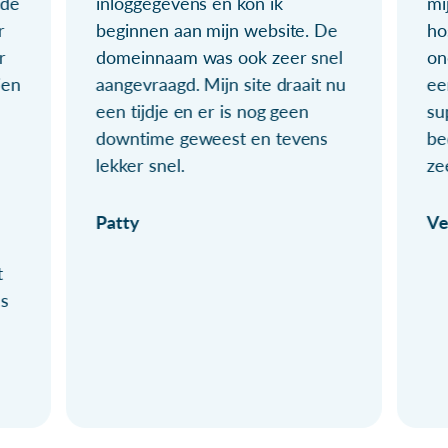
ude
inloggegevens en kon ik
mi
r
beginnen aan mijn website. De
ho
r
domeinnaam was ook zeer snel
on
ien
aangevraagd. Mijn site draait nu
ee
een tijdje en er is nog geen
su
downtime geweest en tevens
be
lekker snel.
ze
Patty
Ve
t
ls