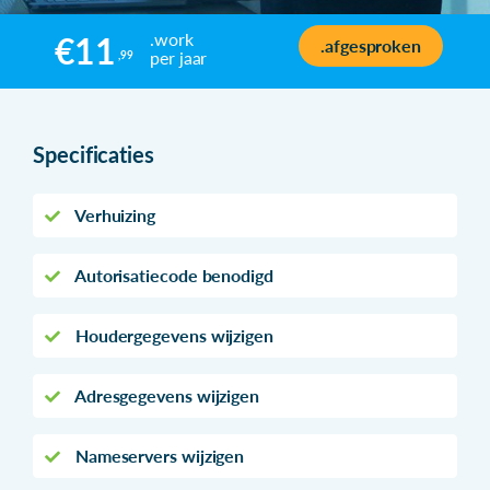
.work
€11
.afgesproken
per jaar
,99
Specificaties
Verhuizing
Autorisatiecode benodigd
Houdergegevens wijzigen
Adresgegevens wijzigen
Nameservers wijzigen