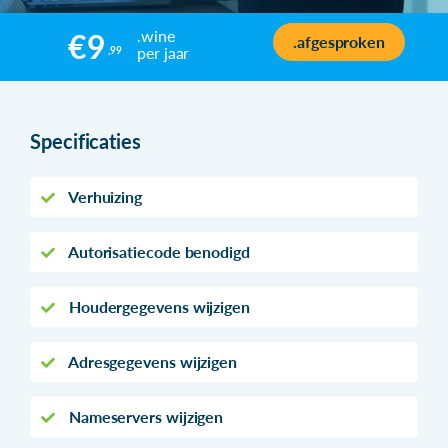
.wine
€9
.afgesproken
per jaar
,99
Specificaties
Verhuizing
Autorisatiecode benodigd
Houdergegevens wijzigen
Adresgegevens wijzigen
Nameservers wijzigen