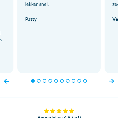
lekker snel.
ze
Patty
Ve
t
ls
Beoordeling 4.9 / 5.0