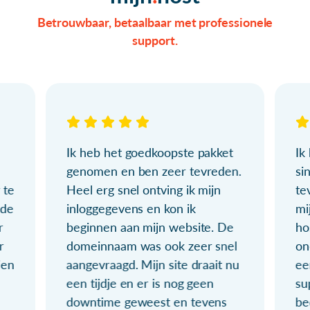
Betrouwbaar, betaalbaar met professionele
support.
Ik heb het goedkoopste pakket
Ik
genomen en ben zeer tevreden.
si
 te
Heel erg snel ontving ik mijn
te
ude
inloggegevens en kon ik
mi
r
beginnen aan mijn website. De
ho
r
domeinnaam was ook zeer snel
on
ien
aangevraagd. Mijn site draait nu
ee
een tijdje en er is nog geen
su
downtime geweest en tevens
be