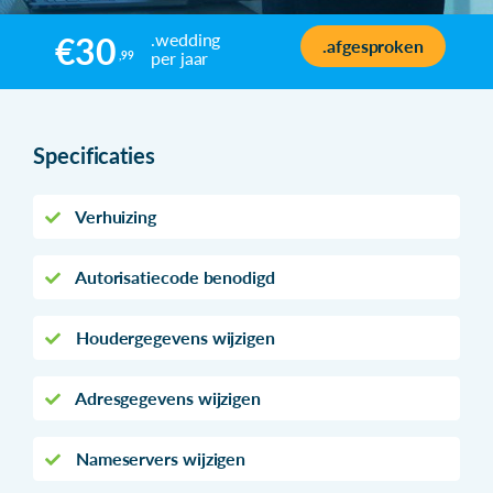
.wedding
€30
.afgesproken
per jaar
,99
Specificaties
Verhuizing
Autorisatiecode benodigd
Houdergegevens wijzigen
Adresgegevens wijzigen
Nameservers wijzigen