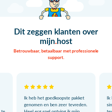
Dit zeggen klanten over
mijn
host
Betrouwbaar, betaalbaar met professionele
support.
Ik heb het goedkoopste pakket
Ik
genomen en ben zeer tevreden.
si
 te
Heel erg snel ontving ik mijn
te