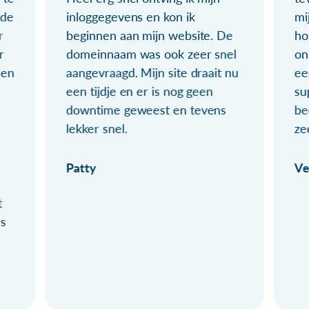
ude
inloggegevens en kon ik
mi
r
beginnen aan mijn website. De
ho
r
domeinnaam was ook zeer snel
on
ien
aangevraagd. Mijn site draait nu
ee
een tijdje en er is nog geen
su
downtime geweest en tevens
be
lekker snel.
ze
Patty
Ve
t
ls