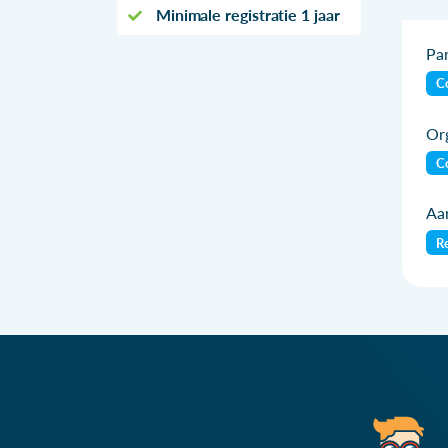
Minimale registratie 1 jaar
Par
Co
Org
Co
Aan
Re