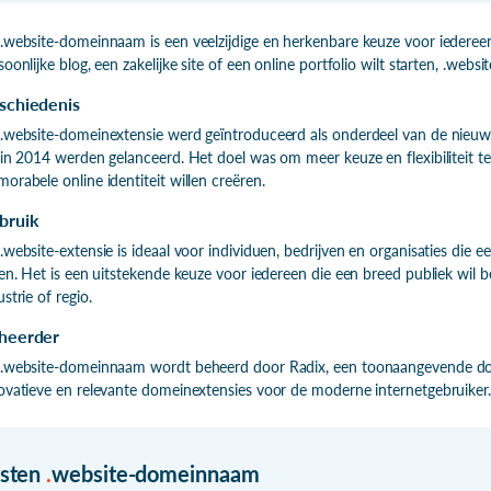
.website-domeinnaam is een veelzijdige en herkenbare keuze voor iedereen 
soonlijke blog, een zakelijke site of een online portfolio wilt starten, .websi
schiedenis
.website-domeinextensie werd geïntroduceerd als onderdeel van de nieuwe
 in 2014 werden gelanceerd. Het doel was om meer keuze en flexibiliteit t
orabele online identiteit willen creëren.
bruik
.website-extensie is ideaal voor individuen, bedrijven en organisaties die 
len. Het is een uitstekende keuze voor iedereen die een breed publiek wil b
ustrie of regio.
heerder
.website-domeinnaam wordt beheerd door Radix, een toonaangevende dome
ovatieve en relevante domeinextensies voor de moderne internetgebruiker
isten
.
website-domeinnaam