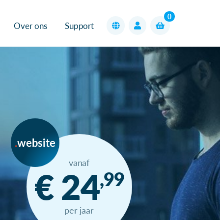
0
Over ons
Support
website
vanaf
€ 24
,99
per jaar