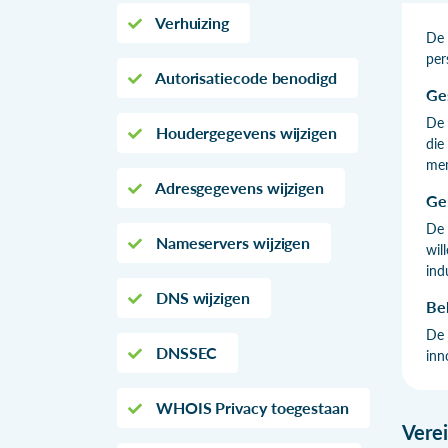
Verhuizing
De 
per
Autorisatiecode benodigd
Ge
De 
Houdergegevens wijzigen
die
mem
Adresgegevens wijzigen
Ge
De 
Nameservers wijzigen
wil
ind
DNS wijzigen
Be
De 
DNSSEC
inn
WHOIS Privacy toegestaan
Vere