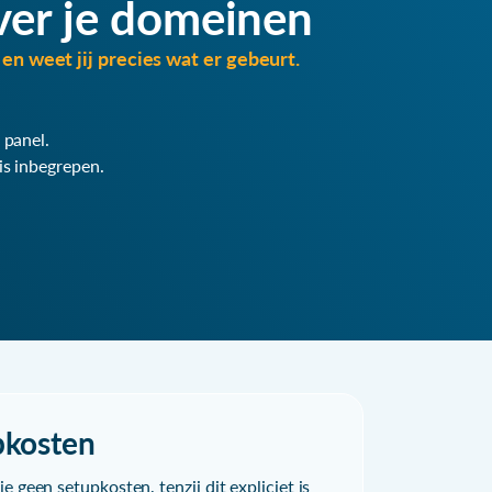
ver je domeinen
en weet jij precies wat er gebeurt.
 panel.
is inbegrepen.
pkosten
e geen setupkosten, tenzij dit expliciet is