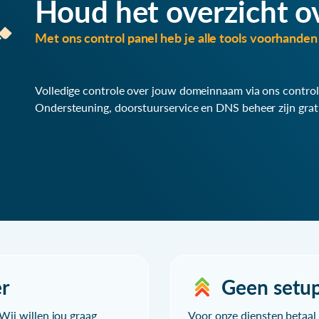
Houd het overzicht o
Met ons control panel heb je alle tools voorhanden 
Volledige controle over jouw domeinnaam via ons control
Ondersteuning, doorstuurservice en DNS beheer zijn grat
r
Geen setu
Wij willen jou graag
Voor onze diensten betaal j