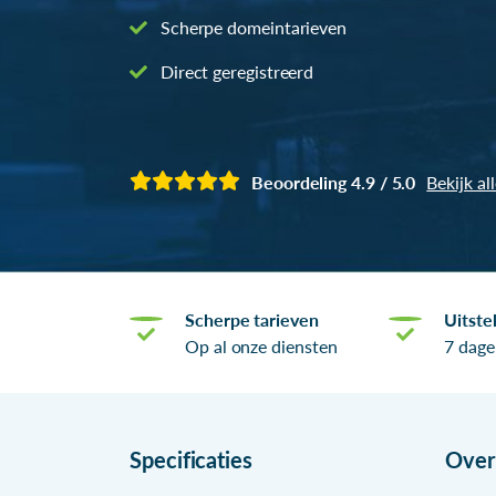
Scherpe domeintarieven
Direct geregistreerd
Beoordeling 4.9 / 5.0
Bekijk al
Scherpe tarieven
Uitste
Op al onze diensten
7 dage
Specificaties
Ove