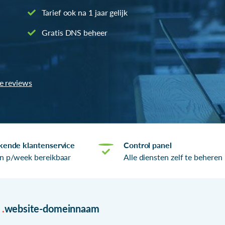
Tarief ook na 1 jaar gelijk
Gratis DNS beheer
le reviews
kende klantenservice
Control panel
n p/week bereikbaar
Alle diensten zelf te beheren
r
.
website-domeinnaam