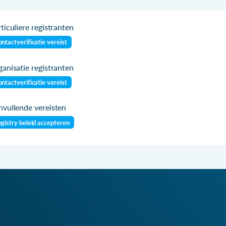
ticuliere registranten
ntactverificatie vereist
anisatie registranten
ntactverificatie vereist
vullende vereisten
gistry beleid accepteren