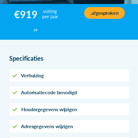
.voting
€919
.afgesproken
per jaar
,99
Specificaties
Verhuizing
Autorisatiecode benodigd
Houdergegevens wijzigen
Adresgegevens wijzigen