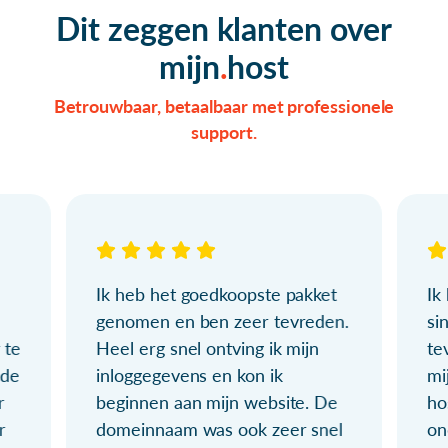
Dit zeggen klanten over
mijn
host
Betrouwbaar, betaalbaar met professionele
support.
Ik heb het goedkoopste pakket
Ik
genomen en ben zeer tevreden.
si
 te
Heel erg snel ontving ik mijn
te
ude
inloggegevens en kon ik
mi
r
beginnen aan mijn website. De
ho
r
domeinnaam was ook zeer snel
on