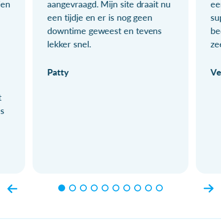
ien
aangevraagd. Mijn site draait nu
ee
een tijdje en er is nog geen
su
downtime geweest en tevens
be
lekker snel.
ze
Patty
Ve
t
ls