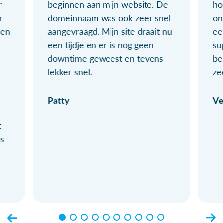
r
beginnen aan mijn website. De
ho
r
domeinnaam was ook zeer snel
on
ien
aangevraagd. Mijn site draait nu
ee
een tijdje en er is nog geen
su
downtime geweest en tevens
be
lekker snel.
ze
Patty
Ve
t
ls