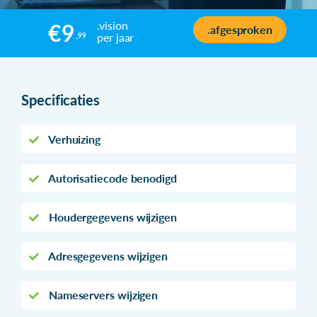
.vision
€9
.afgesproken
per jaar
,99
Specificaties
Verhuizing
Autorisatiecode benodigd
Houdergegevens wijzigen
Adresgegevens wijzigen
Nameservers wijzigen