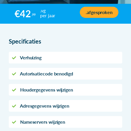
.vg
€42
.afgesproken
per jaar
,99
Specificaties
Verhuizing
Autorisatiecode benodigd
Houdergegevens wijzigen
Adresgegevens wijzigen
Nameservers wijzigen