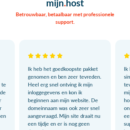
mijn
host
Betrouwbaar, betaalbaar met professionele
support.
Ik heb het goedkoopste pakket
Ik
genomen en ben zeer tevreden.
si
 te
Heel erg snel ontving ik mijn
te
ude
inloggegevens en kon ik
mi
r
beginnen aan mijn website. De
ho
r
domeinnaam was ook zeer snel
on
ien
aangevraagd. Mijn site draait nu
ee
een tijdje en er is nog geen
su