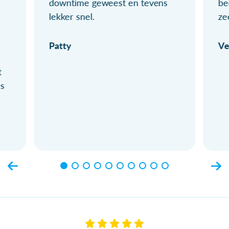
downtime geweest en tevens
be
lekker snel.
ze
Patty
Ve
t
ls