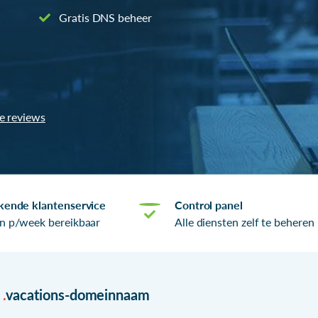
Gratis DNS beheer
le reviews
kende klantenservice
Control panel
n p/week bereikbaar
Alle diensten zelf te beheren
r
.
vacations-domeinnaam