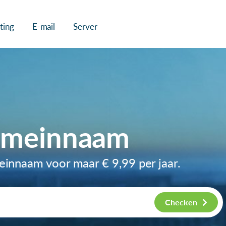
ting
E-mail
Server
omeinnaam
meinnaam voor maar
€ 9,99
per jaar.
Checken