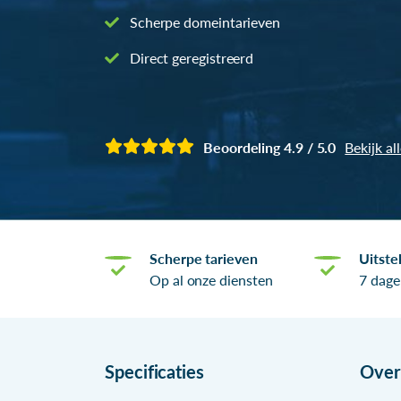
Scherpe domeintarieven
Direct geregistreerd
Beoordeling 4.9 / 5.0
Bekijk al
Scherpe tarieven
Uitste
Op al onze diensten
7 dage
Specificaties
Ove