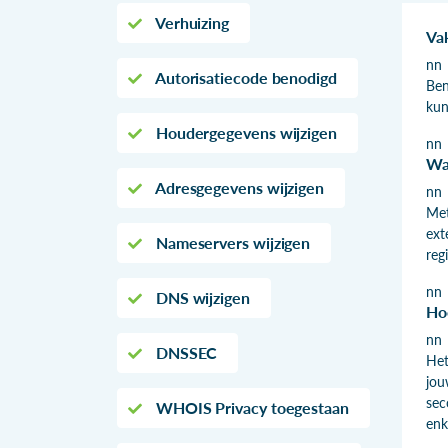
Verhuizing
Va
nn
Autorisatiecode benodigd
Ben
kun
Houdergegevens wijzigen
nn
Wa
Adresgegevens wijzigen
nn
Met
ext
Nameservers wijzigen
reg
nn
DNS wijzigen
Ho
nn
DNSSEC
Het
jou
sec
WHOIS Privacy toegestaan
enk