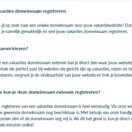
kanties domeinnaam registreren
 jij op zoek naar een unieke domeinnaam voor jouw vakantiewebsite? Dan be
 je namelijk gemakkelijk en snel jouw vakanties domeinnaam registreren.
arom kiezen?
 een vakanties domeinnaam extensie laat je direct zien waar jouw website 
ensie die perfect past bij websites die gericht zijn op vakanties, reizen e
istreren, vergroot je de vindbaarheid van jouw website en trek je bovendi
e kun je deze domeinnaam extensie registreren?
 registreren van een vakanties domeinnaam is heel eenvoudig. Via onze web
w gewenste domeinnaam nog beschikbaar is. Met behulp van onze handig
onden zien of de domeinnaam nog vrij is. Als dit het geval is, kun je dire
ele minuten online!