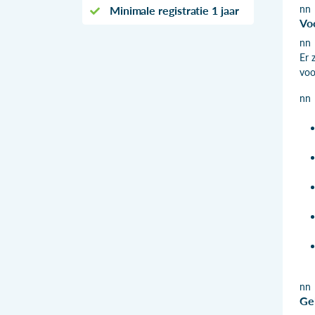
nn
Minimale registratie 1 jaar
Vo
nn
Er 
voo
nn
nn
Ge