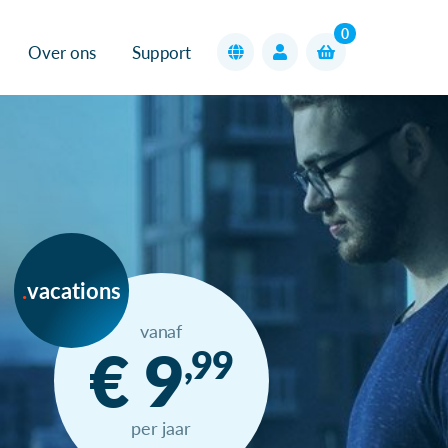
0
Over ons
Support
vacations
vanaf
€ 9
,99
per jaar