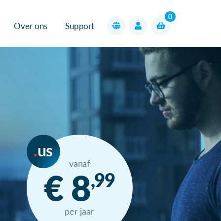
0
Over ons
Support
us
vanaf
€ 8
,99
per jaar