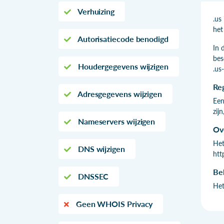
Verhuizing
.us
het
Autorisatiecode benodigd
In 
bes
Houdergegevens wijzigen
.us
Re
Adresgegevens wijzigen
Een
zij
Nameservers wijzigen
Ov
Het
DNS wijzigen
htt
Be
DNSSEC
Het
Geen WHOIS Privacy