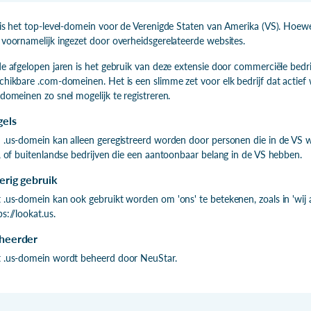
 is het top-level-domein voor de Verenigde Staten van Amerika (VS). Hoewe
 voornamelijk ingezet door overheidsgerelateerde websites.
de afgelopen jaren is het gebruik van deze extensie door commerciële bed
chikbare .com-domeinen. Het is een slimme zet voor elk bedrijf dat actief
-domeinen zo snel mogelijk te registreren.
gels
 .us-domein kan alleen geregistreerd worden door personen die in de VS wo
n, of buitenlandse bedrijven die een aantoonbaar belang in de VS hebben.
erig gebruik
 .us-domein kan ook gebruikt worden om 'ons' te betekenen, zoals in 'wij all
ps://lookat.us.
heerder
 .us-domein wordt beheerd door NeuStar.