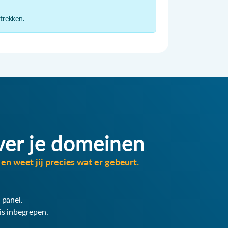
ntrekken.
ver je domeinen
en weet jij precies wat er gebeurt.
 panel.
is inbegrepen.