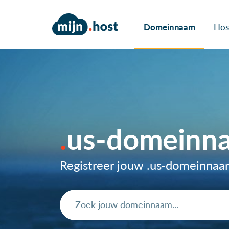
Domeinnaam
Hos
us-domeinn
Registreer jouw .us-domeinna