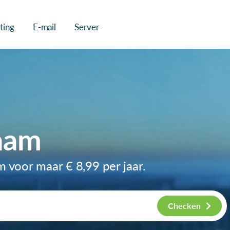
ting
E-mail
Server
aam
am voor maar
€ 8,99
per jaar.
Checken