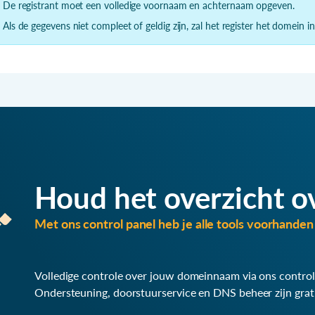
- De registrant moet een volledige voornaam en achternaam opgeven.
- Als de gegevens niet compleet of geldig zijn, zal het register het domein i
Houd het overzicht o
Met ons control panel heb je alle tools voorhanden 
Volledige controle over jouw domeinnaam via ons control
Ondersteuning, doorstuurservice en DNS beheer zijn grat