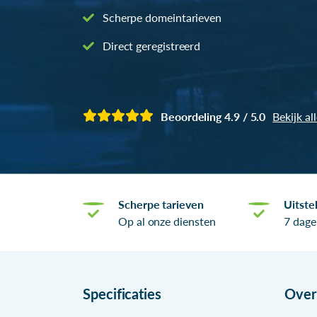
Scherpe domeintarieven
Direct geregistreerd
Beoordeling 4.9 / 5.0
Bekijk al
Scherpe tarieven
Uitste
Op al onze diensten
7 dage
Specificaties
Ove