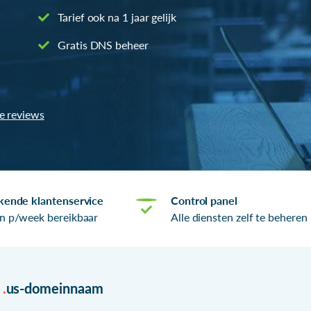
Tarief ook na 1 jaar gelijk
Gratis DNS beheer
le reviews
kende klantenservice
Control panel
n p/week bereikbaar
Alle diensten zelf te beheren
r
.
us-domeinnaam