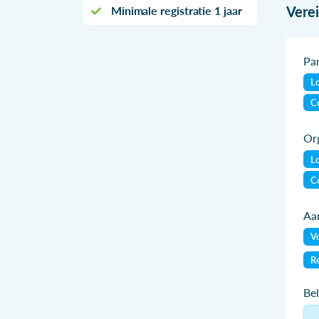
Vere
Minimale registratie 1 jaar
Par
Lo
Co
Org
Lo
Co
Aan
Vo
Re
Be