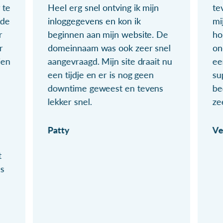
 te
Heel erg snel ontving ik mijn
te
ude
inloggegevens en kon ik
mi
r
beginnen aan mijn website. De
ho
r
domeinnaam was ook zeer snel
on
ien
aangevraagd. Mijn site draait nu
ee
een tijdje en er is nog geen
su
downtime geweest en tevens
be
lekker snel.
ze
Patty
Ve
t
ls