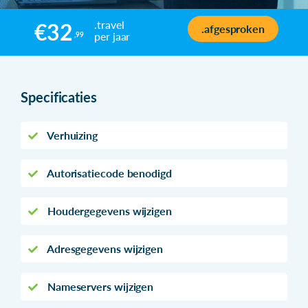
.travel
€32
.afgesproken
per jaar
,99
Specificaties
Verhuizing
Autorisatiecode benodigd
Houdergegevens wijzigen
Adresgegevens wijzigen
Nameservers wijzigen