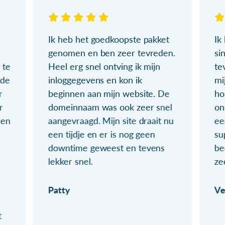
Ik heb het goedkoopste pakket
Ik
genomen en ben zeer tevreden.
si
 te
Heel erg snel ontving ik mijn
te
ude
inloggegevens en kon ik
mi
r
beginnen aan mijn website. De
ho
r
domeinnaam was ook zeer snel
on
ien
aangevraagd. Mijn site draait nu
ee
een tijdje en er is nog geen
su
downtime geweest en tevens
be
lekker snel.
ze
Patty
Ve
t