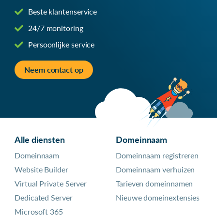
Beste klantenservice
24/7 monitoring
Persoonlijke service
Neem contact op
Alle diensten
Domeinnaam
Domeinnaam
Domeinnaam registreren
Website Builder
Domeinnaam verhuizen
Virtual Private Server
Tarieven domeinnamen
Dedicated Server
Nieuwe domeinextensies
Microsoft 365