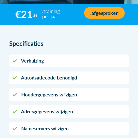
.training
€21
.afgesproken
per jaar
,99
Specificaties
Verhuizing
Autorisatiecode benodigd
Houdergegevens wijzigen
Adresgegevens wijzigen
Nameservers wijzigen