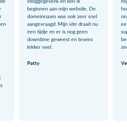
ude
inloggegevens en kon ik
mi
r
beginnen aan mijn website. De
ho
r
domeinnaam was ook zeer snel
on
ien
aangevraagd. Mijn site draait nu
ee
een tijdje en er is nog geen
su
downtime geweest en tevens
be
lekker snel.
ze
Patty
Ve
t
ls