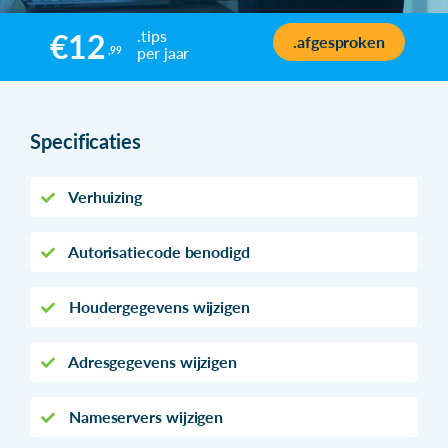
.tips
€12
.afgesproken
per jaar
,99
Specificaties
Verhuizing
Autorisatiecode benodigd
Houdergegevens wijzigen
Adresgegevens wijzigen
Nameservers wijzigen