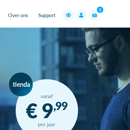
0
Over ons
Support
tienda
vanaf
€ 9
,99
per jaar