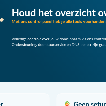
Houd het overzicht o
Met ons control panel heb je alle tools voorhanden 
Volledige controle over jouw domeinnaam via ons control
Ondersteuning, doorstuurservice en DNS beheer zijn grat
r
Geen setu