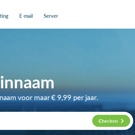
ting
E-mail
Server
einnaam
nnaam voor maar
€ 9,99
per jaar.
Checken