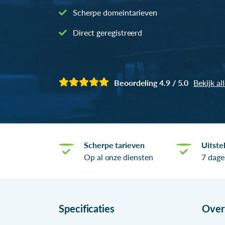
Scherpe domeintarieven
Direct geregistreerd
Beoordeling 4.9 / 5.0
Bekijk al
Scherpe tarieven
Uitste
Op al onze diensten
7 dage
Specificaties
Ove