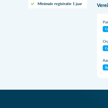
Minimale registratie 1 jaar
Vere
Par
Co
Org
Co
Aan
Re