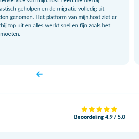
tenservice van mijn.host heeft me hierbij
astisch geholpen en de migratie volledig uit
den genomen. Het platform van mijn.host ziet er
bij top uit en alles werkt snel en fijn zoals het
 moeten.
Beoordeling 4.9 / 5.0