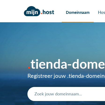
Domeinnaam
Hos
tienda-dom
Registreer jouw .tienda-domei