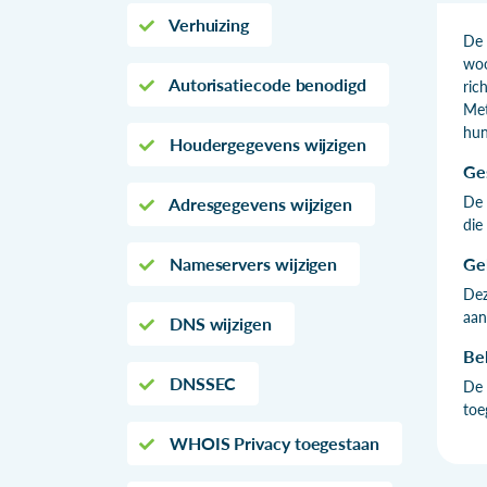
Verhuizing
De 
woo
Autorisatiecode benodigd
ric
Met
hun
Houdergegevens wijzigen
Ge
De 
Adresgegevens wijzigen
die
Nameservers wijzigen
Ge
Dez
aan
DNS wijzigen
Be
DNSSEC
De 
toe
WHOIS Privacy toegestaan