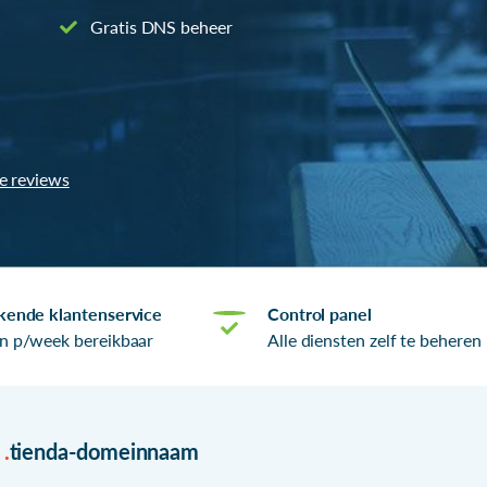
Gratis DNS beheer
le reviews
kende klantenservice
Control panel
n p/week bereikbaar
Alle diensten zelf te beheren
r
.
tienda-domeinnaam