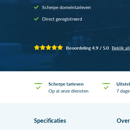
Scherpe domeintarieven
Direct geregistreerd
Beoordeling 4.9 / 5.0
Bekijk al
Scherpe tarieven
Uitste
Op al onze diensten
7 dage
Specificaties
Ove