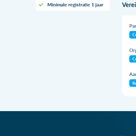
Vere
Minimale registratie 1 jaar
Par
Co
Org
Co
Aan
Re