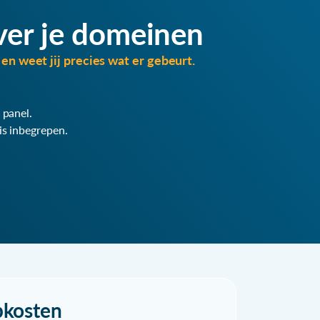
ver je domeinen
en weet jij precies wat er gebeurt.
 panel.
is inbegrepen.
pkosten