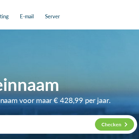
ting
E-mail
Server
einnaam
innaam voor maar
€ 428,99
per jaar.
Checken