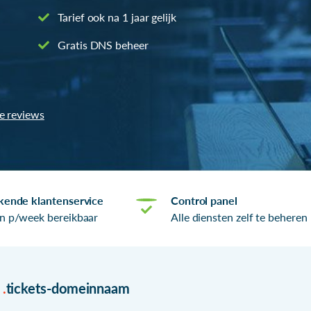
Tarief ook na 1 jaar gelijk
Gratis DNS beheer
le reviews
kende klantenservice
Control panel
n p/week bereikbaar
Alle diensten zelf te beheren
r
.
tickets-domeinnaam