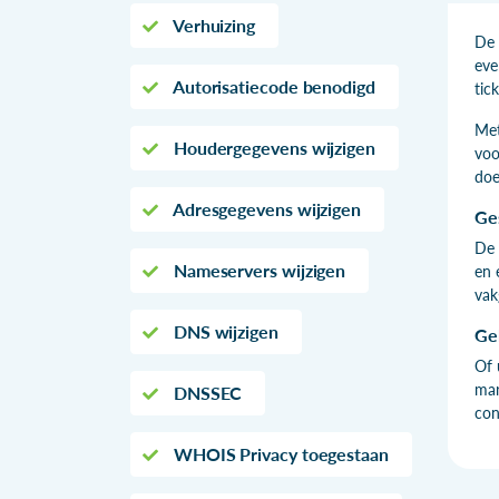
Verhuizing
De 
eve
Autorisatiecode benodigd
tic
Met
Houdergegevens wijzigen
voo
doe
Adresgegevens wijzigen
Ge
De 
Nameservers wijzigen
en 
vak
DNS wijzigen
Ge
Of 
mar
DNSSEC
con
WHOIS Privacy toegestaan