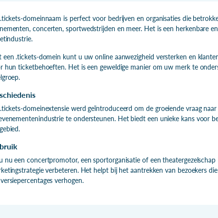
.tickets-domeinnaam is perfect voor bedrijven en organisaties die betrokke
nementen, concerten, sportwedstrijden en meer. Het is een herkenbare en r
ketindustrie.
 een .tickets-domein kunt u uw online aanwezigheid versterken en klanten d
r hun ticketbehoeften. Het is een geweldige manier om uw merk te onde
lgroep.
schiedenis
.tickets-domeinextensie werd geïntroduceerd om de groeiende vraag naar 
evenementenindustrie te ondersteunen. Het biedt een unieke kans voor bed
gebied.
bruik
u nu een concertpromotor, een sportorganisatie of een theatergezelschap
ketingstrategie verbeteren. Het helpt bij het aantrekken van bezoekers die 
versiepercentages verhogen.