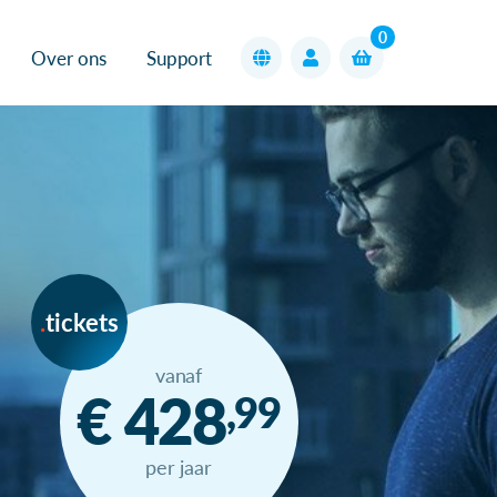
0
Over ons
Support
tickets
vanaf
€ 428
,99
per jaar