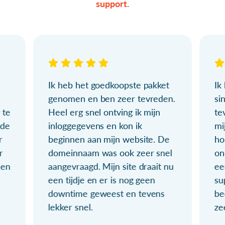
support.
Ik heb het goedkoopste pakket
Ik
genomen en ben zeer tevreden.
si
 te
Heel erg snel ontving ik mijn
te
ude
inloggegevens en kon ik
mi
r
beginnen aan mijn website. De
ho
r
domeinnaam was ook zeer snel
on
ien
aangevraagd. Mijn site draait nu
ee
een tijdje en er is nog geen
su
downtime geweest en tevens
be
lekker snel.
ze