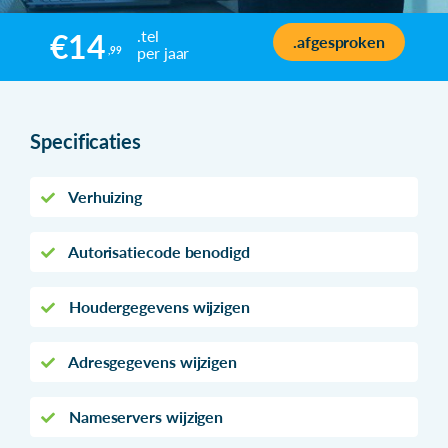
.tel
€14
.afgesproken
per jaar
,99
Specificaties
Verhuizing
Autorisatiecode benodigd
Houdergegevens wijzigen
Adresgegevens wijzigen
Nameservers wijzigen