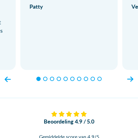
Patty
Ve
t
ls
Beoordeling 4.9 / 5.0
Gemiddelde score van 4.9/5