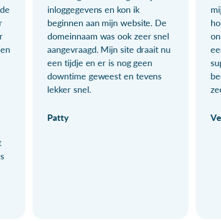
ude
inloggegevens en kon ik
mi
r
beginnen aan mijn website. De
ho
r
domeinnaam was ook zeer snel
on
ien
aangevraagd. Mijn site draait nu
ee
een tijdje en er is nog geen
su
downtime geweest en tevens
be
lekker snel.
ze
Patty
Ve
t
ls