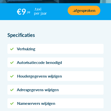
.taxi
€9
.afgesproken
per jaar
,99
Specificaties
Verhuizing
Autorisatiecode benodigd
Houdergegevens wijzigen
Adresgegevens wijzigen
Nameservers wijzigen