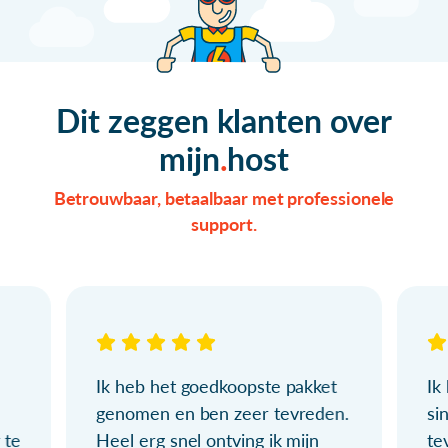
Dit zeggen klanten over
mijn
host
Betrouwbaar, betaalbaar met professionele
support.
Ik heb het goedkoopste pakket
Ik
genomen en ben zeer tevreden.
si
 te
Heel erg snel ontving ik mijn
te