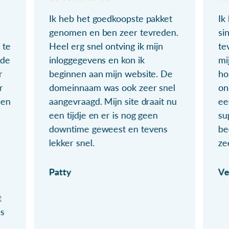
Ik heb het goedkoopste pakket
Ik
genomen en ben zeer tevreden.
si
 te
Heel erg snel ontving ik mijn
te
ude
inloggegevens en kon ik
mi
r
beginnen aan mijn website. De
ho
r
domeinnaam was ook zeer snel
on
ien
aangevraagd. Mijn site draait nu
ee
een tijdje en er is nog geen
su
downtime geweest en tevens
be
lekker snel.
ze
Patty
Ve
t
ls