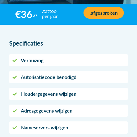
.tattoo
€36
.afgesproken
per jaar
,99
Specificaties
Verhuizing
Autorisatiecode benodigd
Houdergegevens wijzigen
Adresgegevens wijzigen
Nameservers wijzigen