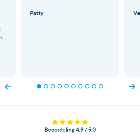
Patty
Ve
t
ls
Beoordeling 4.9 / 5.0