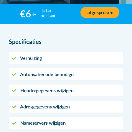
.tatar
€6
.afgesproken
per jaar
,99
Specificaties
Verhuizing
Autorisatiecode benodigd
Houdergegevens wijzigen
Adresgegevens wijzigen
Nameservers wijzigen