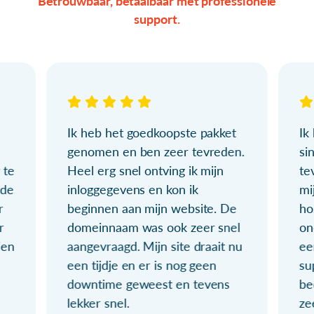
Betrouwbaar, betaalbaar met professionele
support.
Ik heb het goedkoopste pakket
Ik
genomen en ben zeer tevreden.
si
 te
Heel erg snel ontving ik mijn
te
ude
inloggegevens en kon ik
mi
r
beginnen aan mijn website. De
ho
r
domeinnaam was ook zeer snel
on
ien
aangevraagd. Mijn site draait nu
ee
een tijdje en er is nog geen
su
downtime geweest en tevens
be
lekker snel.
ze