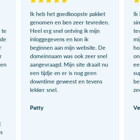
Ik heb het goedkoopste pakket
Ik
genomen en ben zeer tevreden.
si
 te
Heel erg snel ontving ik mijn
te
ude
inloggegevens en kon ik
mi
r
beginnen aan mijn website. De
ho
r
domeinnaam was ook zeer snel
on
ien
aangevraagd. Mijn site draait nu
ee
een tijdje en er is nog geen
su
downtime geweest en tevens
be
lekker snel.
ze
Patty
Ve
t
ls