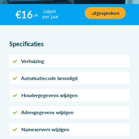
.taipei
€16
.afgesproken
per jaar
,99
Specificaties
Verhuizing
Autorisatiecode benodigd
Houdergegevens wijzigen
Adresgegevens wijzigen
Nameservers wijzigen