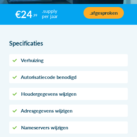
.supply
€24
.afgesproken
per jaar
,99
Specificaties
Verhuizing
Autorisatiecode benodigd
Houdergegevens wijzigen
Adresgegevens wijzigen
Nameservers wijzigen