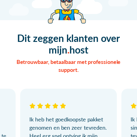
Dit zeggen klanten over
mijn
host
Betrouwbaar, betaalbaar met professionele
support.
Ik heb het goedkoopste pakket
Ik
genomen en ben zeer tevreden.
si
 te
Heel erg snel ontving ik mijn
te