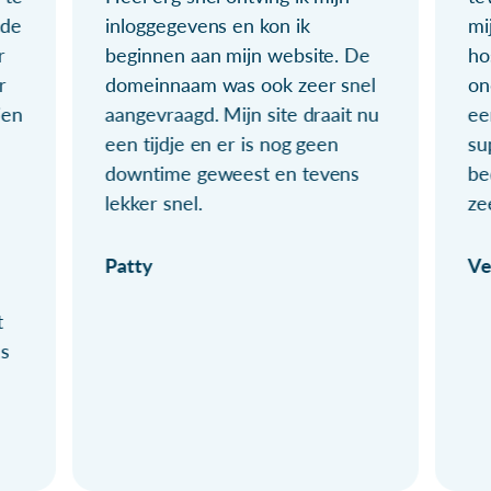
ude
inloggegevens en kon ik
mi
r
beginnen aan mijn website. De
ho
r
domeinnaam was ook zeer snel
on
ien
aangevraagd. Mijn site draait nu
ee
een tijdje en er is nog geen
su
downtime geweest en tevens
be
lekker snel.
ze
Patty
Ve
t
ls