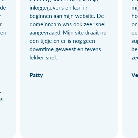
ude
inloggegevens en kon ik
mi
r
beginnen aan mijn website. De
ho
r
domeinnaam was ook zeer snel
on
ien
aangevraagd. Mijn site draait nu
ee
een tijdje en er is nog geen
su
downtime geweest en tevens
be
lekker snel.
ze
Patty
Ve
t
ls