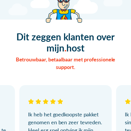
Dit zeggen klanten over
mijn
host
Betrouwbaar, betaalbaar met professionele
support.
Ik heb het goedkoopste pakket
Ik
genomen en ben zeer tevreden.
si
 te
Heel erg snel ontving ik mijn
te