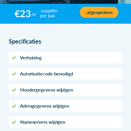
.supplies
€23
.afgesproken
per jaar
,99
Specificaties
Verhuizing
Autorisatiecode benodigd
Houdergegevens wijzigen
Adresgegevens wijzigen
Nameservers wijzigen