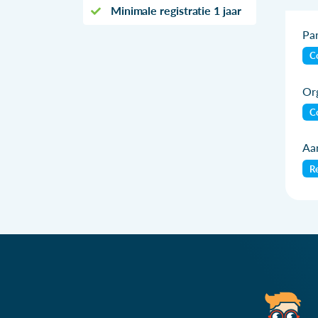
Minimale registratie 1 jaar
Par
Co
Org
Co
Aan
Re