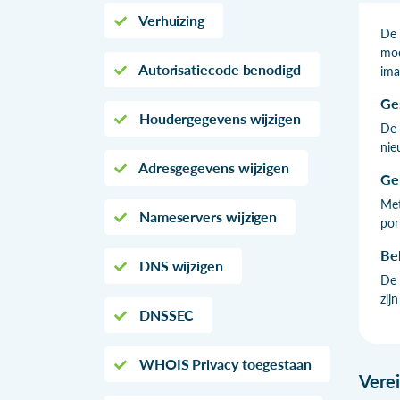
Verhuizing
De 
mod
Autorisatiecode benodigd
ima
Ge
Houdergegevens wijzigen
De 
nie
Adresgegevens wijzigen
Ge
Met
Nameservers wijzigen
por
Be
DNS wijzigen
De 
zij
DNSSEC
WHOIS Privacy toegestaan
Vere