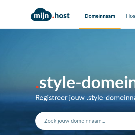
Domeinnaam
Hos
style-domei
Registreer jouw .style-domein