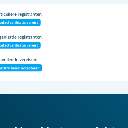
ticuliere registranten
ntactverificatie vereist
anisatie registranten
ntactverificatie vereist
vullende vereisten
gistry beleid accepteren