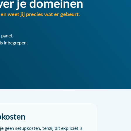
ver je domeinen
en weet jij precies wat er gebeurt.
 panel.
is inbegrepen.
pkosten
e geen setupkosten, tenzij dit expliciet is