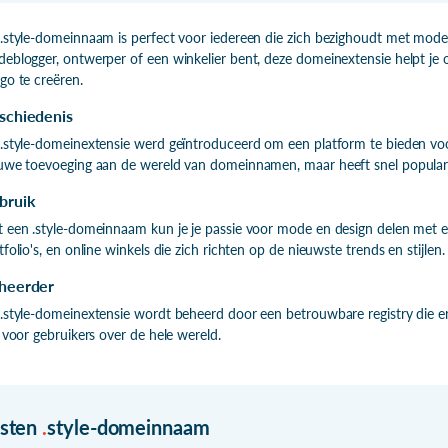
.style-domeinnaam is perfect voor iedereen die zich bezighoudt met mode, d
eblogger, ontwerper of een winkelier bent, deze domeinextensie helpt je o
go te creëren.
schiedenis
.style-domeinextensie werd geïntroduceerd om een platform te bieden voor
uwe toevoeging aan de wereld van domeinnamen, maar heeft snel populari
bruik
 een .style-domeinnaam kun je je passie voor mode en design delen met een
tfolio's, en online winkels die zich richten op de nieuwste trends en stijlen.
heerder
.style-domeinextensie wordt beheerd door een betrouwbare registry die er
n voor gebruikers over de hele wereld.
isten
.
style-domeinnaam