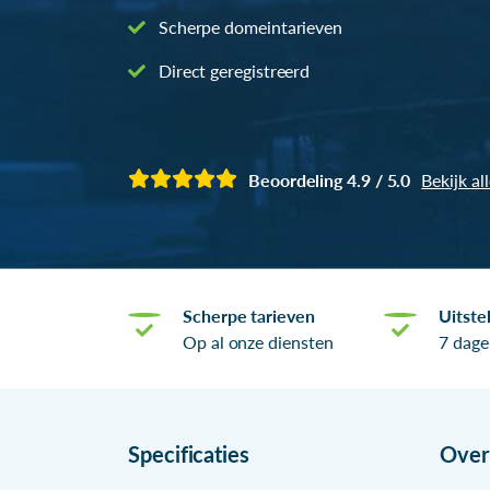
Scherpe domeintarieven
Direct geregistreerd
Beoordeling 4.9 / 5.0
Bekijk al
Scherpe tarieven
Uitste
Op al onze diensten
7 dage
Specificaties
Ove