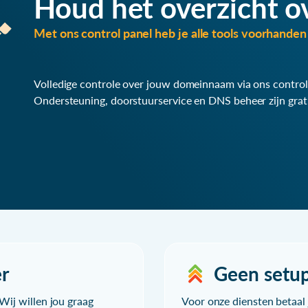
Houd het overzicht o
Met ons control panel heb je alle tools voorhanden 
Volledige controle over jouw domeinnaam via ons control
Ondersteuning, doorstuurservice en DNS beheer zijn grat
r
Geen setu
Wij willen jou graag
Voor onze diensten betaal j