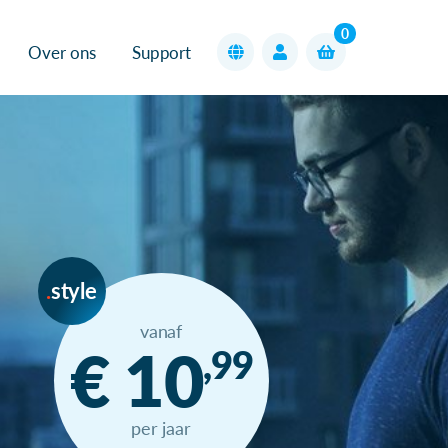
0
Over ons
Support
style
vanaf
€ 10
,99
per jaar