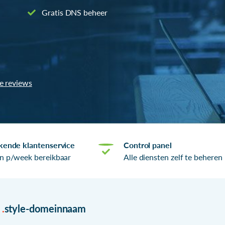
Gratis DNS beheer
le reviews
kende klantenservice
Control panel
n p/week bereikbaar
Alle diensten zelf te beheren
r
.
style-domeinnaam