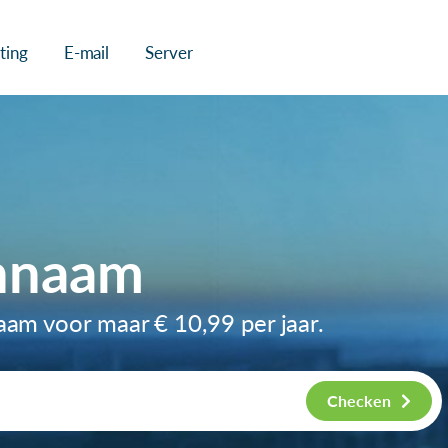
ting
E-mail
Server
nnaam
naam voor maar
€ 10,99
per jaar.
Checken