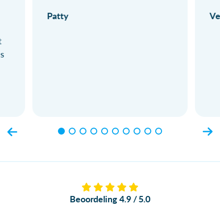
Patty
Ve
t
ls
Beoordeling 4.9 / 5.0