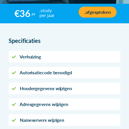
.study
€36
.afgesproken
per jaar
,99
Specificaties
Verhuizing
Autorisatiecode benodigd
Houdergegevens wijzigen
Adresgegevens wijzigen
Nameservers wijzigen