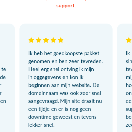
support.
Ik heb het goedkoopste pakket
Ik
genomen en ben zeer tevreden.
si
 te
Heel erg snel ontving ik mijn
te
ude
inloggegevens en kon ik
mi
r
beginnen aan mijn website. De
ho
r
domeinnaam was ook zeer snel
on
ien
aangevraagd. Mijn site draait nu
ee
een tijdje en er is nog geen
su
downtime geweest en tevens
be
lekker snel.
ze