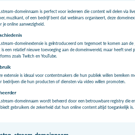
.stream-domeinnaam is perfect voor iedereen die content wil delen via li
er, muzikant, of een bedrijf bent dat webinars organiseert, deze domeinex
r je online aanwezigheid.
schiedenis
.stream-domeinextensie is geïntroduceerd om tegemoet te komen aan de g
 is een relatief nieuwe toevoeging aan de domeinwereld, maar heeft snel
tforms zoals Twitch en YouTube.
bruik
e extensie is ideaal voor contentmakers die hun publiek willen bereiken m
r bedrijven die hun producten of diensten via video willen promoten.
heerder
.stream-domeinnaam wordt beheerd door een betrouwbare registry die ervoo
 biedt gebruikers de zekerheid dat hun online content altijd toegankelijk is.
isten
.
stream-domeinnaam