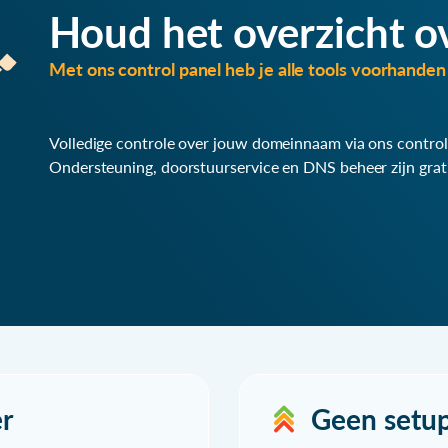
Houd het overzicht o
Met ons control panel heb je alle tools voorhanden 
Volledige controle over jouw domeinnaam via ons control
Ondersteuning, doorstuurservice en DNS beheer zijn grat
r
Geen setu