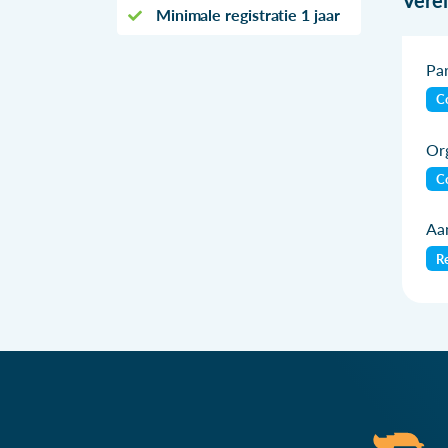
Minimale registratie 1 jaar
Par
Co
Org
Co
Aan
Re