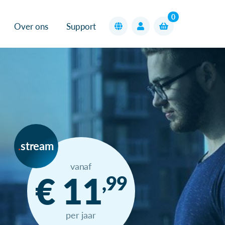
0
Over ons
Support
stream
vanaf
€ 11
,99
per jaar