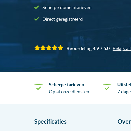
Scherpe domeintarieven
Direct geregistreerd
Beoordeling 4.9 / 5.0
Bekijk al
Scherpe tarieven
Uitste
Op al onze diensten
7 dage
Specificaties
Ove