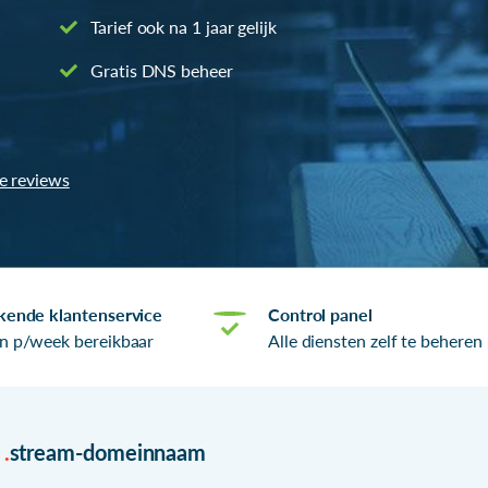
Tarief ook na 1 jaar gelijk
Gratis DNS beheer
le reviews
kende klantenservice
Control panel
n p/week bereikbaar
Alle diensten zelf te beheren
r
.
stream-domeinnaam