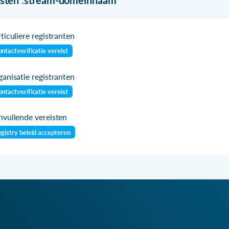
ticuliere registranten
ntactverificatie vereist
anisatie registranten
ntactverificatie vereist
vullende vereisten
gistry beleid accepteren