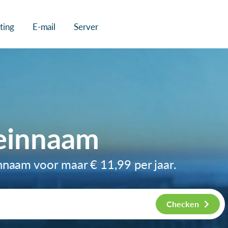
ting
E-mail
Server
einnaam
innaam voor maar
€ 11,99
per jaar.
Checken