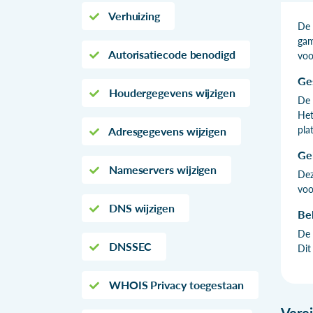
Verhuizing
De 
gam
Autorisatiecode benodigd
voo
Ge
Houdergegevens wijzigen
De 
Het
pla
Adresgegevens wijzigen
Ge
Nameservers wijzigen
Dez
voo
DNS wijzigen
Be
De 
DNSSEC
Dit
WHOIS Privacy toegestaan
Vere