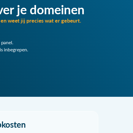
ver je domeinen
en weet jij precies wat er gebeurt.
 panel.
is inbegrepen.
pkosten