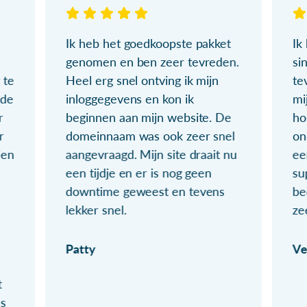
Ik heb het goedkoopste pakket
Ik
genomen en ben zeer tevreden.
si
 te
Heel erg snel ontving ik mijn
te
ude
inloggegevens en kon ik
mi
r
beginnen aan mijn website. De
ho
r
domeinnaam was ook zeer snel
on
ien
aangevraagd. Mijn site draait nu
ee
een tijdje en er is nog geen
su
downtime geweest en tevens
be
lekker snel.
ze
Patty
Ve
t
ls