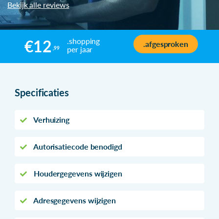
Bekijk alle reviews
.shopping
€12
.afgesproken
per jaar
,99
Specificaties
Verhuizing
Autorisatiecode benodigd
Houdergegevens wijzigen
Adresgegevens wijzigen