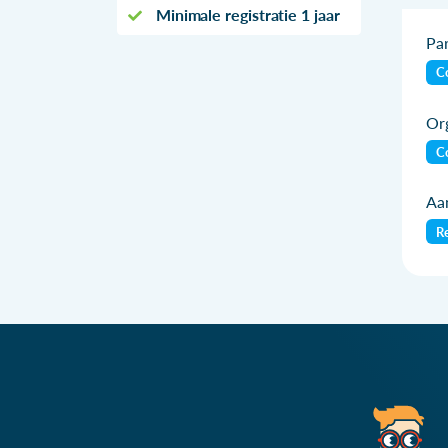
Minimale registratie 1 jaar
Par
Co
Org
Co
Aan
Re