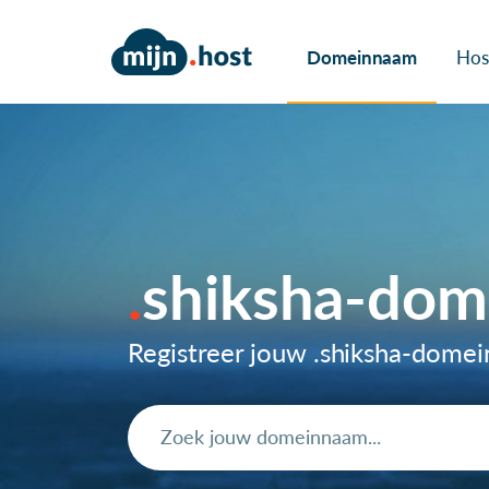
Domeinnaam
Hos
shiksha-do
Registreer jouw .shiksha-dome