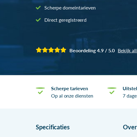
Scherpe domeintarieven
Direct geregistreerd
Beoordeling 4.9 / 5.0
Bekijk al
Scherpe tarieven
Uitste
Op al onze diensten
7 dage
Specificaties
Ove