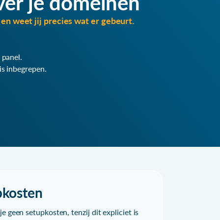
ver je domeinen
en weet jij precies wat er gebeurt.
 panel.
is inbegrepen.
pkosten
e geen setupkosten, tenzij dit expliciet is