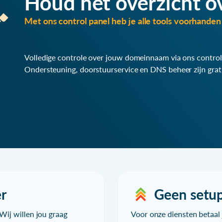
Houd het overzicht o
Met ons control panel heb je alle tools voorhanden 
Volledige controle over jouw domeinnaam via ons control
Ondersteuning, doorstuurservice en DNS beheer zijn grat
r
Geen setu
Wij willen jou graag
Voor onze diensten betaal j