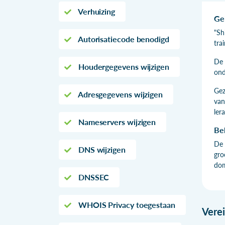
Verhuizing
Ge
"Sh
Autorisatiecode benodigd
trai
De 
Houdergegevens wijzigen
ond
Gez
Adresgegevens wijzigen
van
ler
Nameservers wijzigen
Be
De 
DNS wijzigen
gro
dom
DNSSEC
WHOIS Privacy toegestaan
Vere