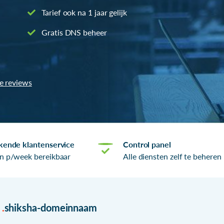
Tarief ook na 1 jaar gelijk
Gratis DNS beheer
le reviews
kende klantenservice
Control panel
n p/week bereikbaar
Alle diensten zelf te beheren
r
.
shiksha-domeinnaam