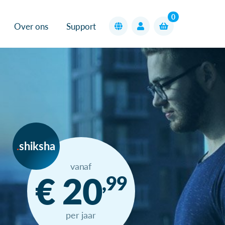
0
Over ons
Support
shiksha
vanaf
€ 20
,99
per jaar