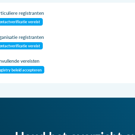
ticuliere registranten
ntactverificatie vereist
anisatie registranten
ntactverificatie vereist
vullende vereisten
gistry beleid accepteren