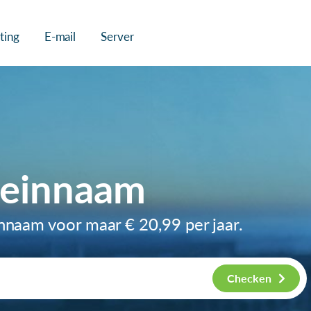
ting
E-mail
Server
meinnaam
innaam voor maar
€ 20,99
per jaar.
Checken