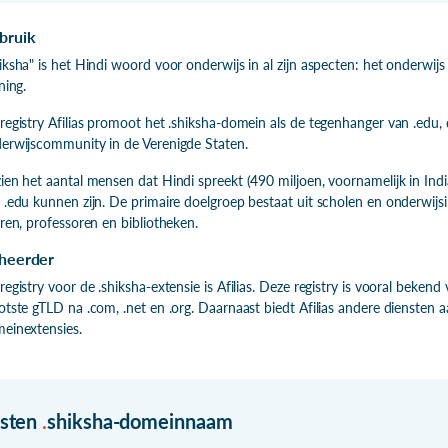
bruik
iksha" is het Hindi woord voor onderwijs in al zijn aspecten: het onderwijs z
ning.
registry Afilias promoot het .shiksha-domein als de tegenhanger van .edu, 
erwijscommunity in de Verenigde Staten.
ien het aantal mensen dat Hindi spreekt (490 miljoen, voornamelijk in Indi
 .edu kunnen zijn. De primaire doelgroep bestaat uit scholen en onderwijsin
aren, professoren en bibliotheken.
heerder
registry voor de .shiksha-extensie is Afilias. Deze registry is vooral bekend
otste gTLD na .com, .net en .org. Daarnaast biedt Afilias andere diensten aa
einextensies.
isten
.
shiksha-domeinnaam