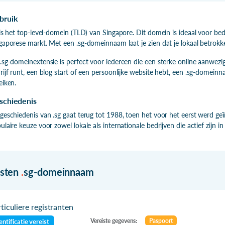
bruik
 is het top-level-domein (TLD) van Singapore. Dit domein is ideaal voor bedr
gaporese markt. Met een .sg-domeinnaam laat je zien dat je lokaal betrokk
.sg-domeinextensie is perfect voor iedereen die een sterke online aanwez
rijf runt, een blog start of een persoonlijke website hebt, een .sg-domeinn
eiken.
schiedenis
geschiedenis van .sg gaat terug tot 1988, toen het voor het eerst werd geï
ulaire keuze voor zowel lokale als internationale bedrijven die actief zijn in
isten
.
sg-domeinnaam
ticuliere registranten
Vereiste gegevens:
Paspoort
entificatie vereist