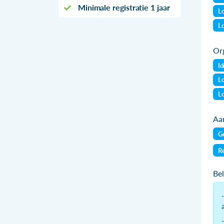
Minimale registratie 1 jaar
Lo
Lo
Org
Id
Lo
Lo
Aan
Ge
Re
Be