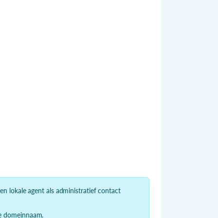
n lokale agent als administratief contact
de domeinnaam.