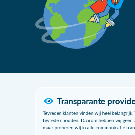
Transparante provide
Tevreden klanten vinden wij heel belangrijk. 
tevreden houden. Daarom hebben wij geen a
maar proberen wij in alle communicatie trans