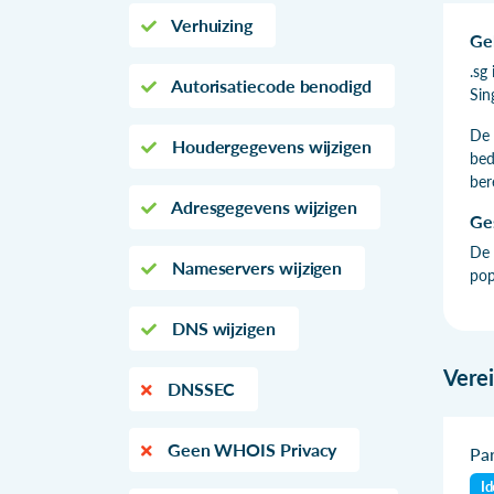
Verhuizing
Ge
.sg
Autorisatiecode benodigd
Sin
De 
Houdergegevens wijzigen
bed
ber
Adresgegevens wijzigen
Ge
De 
Nameservers wijzigen
pop
DNS wijzigen
Vere
DNSSEC
Geen WHOIS Privacy
Par
Id