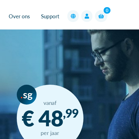
0
Over ons
Support
sg
vanaf
€ 48
,99
per jaar