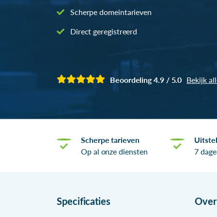
Scherpe domeintarieven
Direct geregistreerd
Beoordeling 4.9 / 5.0
Bekijk al
Scherpe tarieven
Uitste
Op al onze diensten
7 dage
Specificaties
Ove