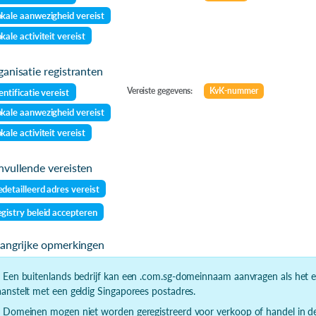
kale aanwezigheid vereist
kale activiteit vereist
anisatie registranten
Vereiste gegevens:
KvK-nummer
entificatie vereist
kale aanwezigheid vereist
kale activiteit vereist
vullende vereisten
detailleerd adres vereist
gistry beleid accepteren
langrijke opmerkingen
- Een buitenlands bedrijf kan een .com.sg-domeinnaam aanvragen als het ee
aanstelt met een geldig Singaporees postadres.
- Domeinen mogen niet worden geregistreerd voor verkoop of handel in 