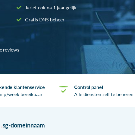
Tarief ook na 1 jaar gelijk
Gratis DNS beheer
le reviews
kende klantenservice
Control panel
n p/week bereikbaar
Alle diensten zelf te beheren
r
.
sg-domeinnaam