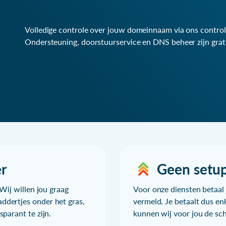
Volledige controle over jouw domeinnaam via ons control
Ondersteuning, doorstuurservice en DNS beheer zijn grat
r
Geen setu
Wij willen jou graag
Voor onze diensten betaal j
ddertjes onder het gras,
vermeld. Je betaalt dus en
parant te zijn.
kunnen wij voor jou de sc