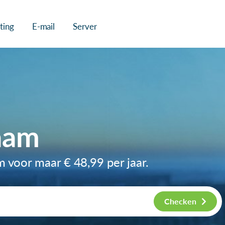
ting
E-mail
Server
aam
am voor maar
€ 48,99
per jaar.
Checken