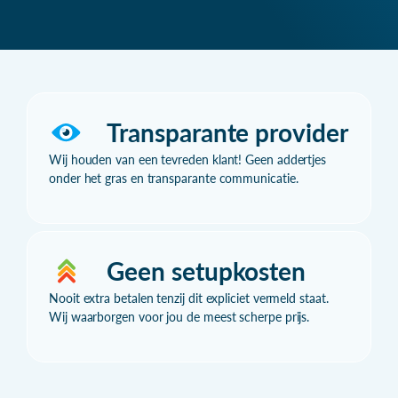
Transparante provider
Wij houden van een tevreden klant! Geen addertjes
onder het gras en transparante communicatie.
Geen setupkosten
Nooit extra betalen tenzij dit expliciet vermeld staat.
Wij waarborgen voor jou de meest scherpe prijs.