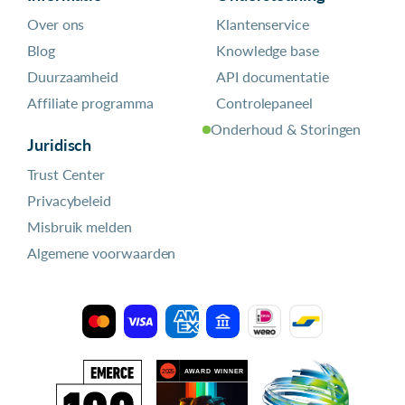
Over ons
Klantenservice
Blog
Knowledge base
Duurzaamheid
API documentatie
Affiliate programma
Controlepaneel
Onderhoud & Storingen
Juridisch
Trust Center
Privacybeleid
Misbruik melden
Algemene voorwaarden