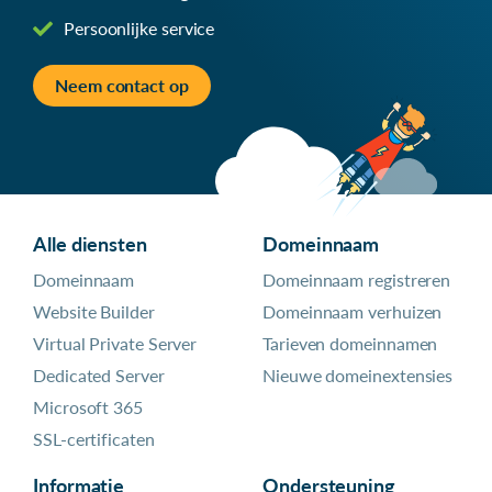
Persoonlijke service
Neem contact op
Alle diensten
Domeinnaam
Domeinnaam
Domeinnaam registreren
Website Builder
Domeinnaam verhuizen
Virtual Private Server
Tarieven domeinnamen
Dedicated Server
Nieuwe domeinextensies
Microsoft 365
SSL-certificaten
Informatie
Ondersteuning