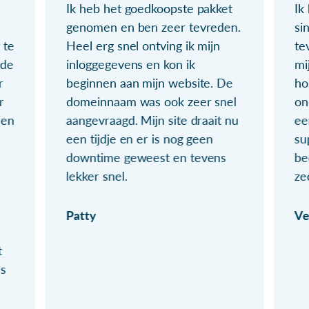
Ik heb het goedkoopste pakket
Ik
genomen en ben zeer tevreden.
si
 te
Heel erg snel ontving ik mijn
te
ude
inloggegevens en kon ik
mi
r
beginnen aan mijn website. De
ho
r
domeinnaam was ook zeer snel
on
ien
aangevraagd. Mijn site draait nu
ee
een tijdje en er is nog geen
su
downtime geweest en tevens
be
lekker snel.
ze
Patty
Ve
t
ls