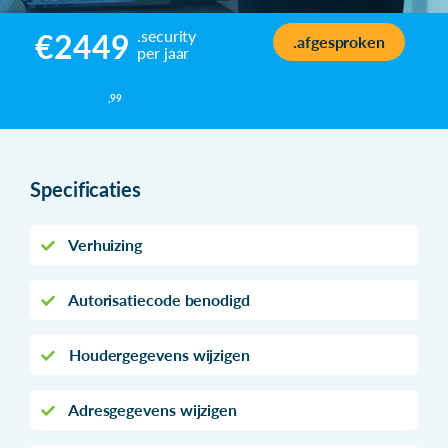
.security
€2449
.afgesproken
per jaar
,99
Specificaties
Verhuizing
Autorisatiecode benodigd
Houdergegevens wijzigen
Adresgegevens wijzigen