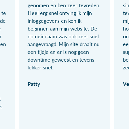
genomen en ben zeer tevreden.
si
 te
Heel erg snel ontving ik mijn
te
ude
inloggegevens en kon ik
mi
r
beginnen aan mijn website. De
ho
r
domeinnaam was ook zeer snel
on
ien
aangevraagd. Mijn site draait nu
ee
een tijdje en er is nog geen
su
downtime geweest en tevens
be
lekker snel.
ze
Patty
Ve
t
ls