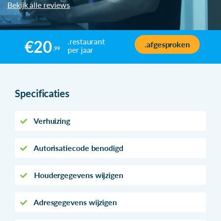
Bekijk alle reviews
.restaurant
€20
.afgesproken
per jaar
,99
Specificaties
Verhuizing
Autorisatiecode benodigd
Houdergegevens wijzigen
Adresgegevens wijzigen