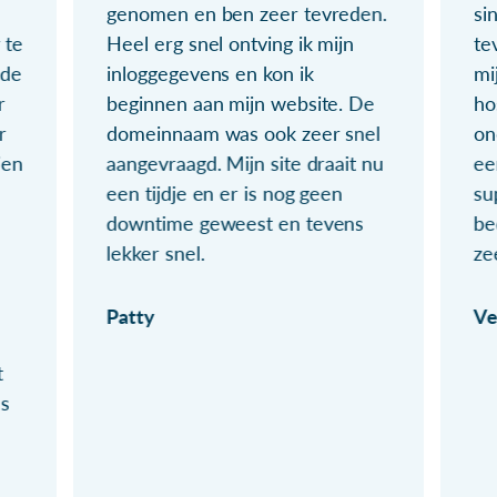
genomen en ben zeer tevreden.
si
 te
Heel erg snel ontving ik mijn
te
ude
inloggegevens en kon ik
mi
r
beginnen aan mijn website. De
ho
r
domeinnaam was ook zeer snel
on
ien
aangevraagd. Mijn site draait nu
ee
een tijdje en er is nog geen
su
downtime geweest en tevens
be
lekker snel.
ze
Patty
Ve
t
ls