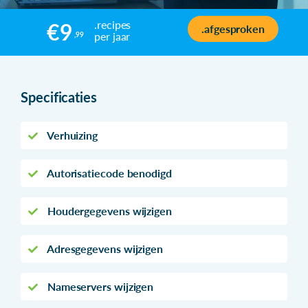
.recipes
€9
.afgesproken
per jaar
,99
Specificaties
Verhuizing
Autorisatiecode benodigd
Houdergegevens wijzigen
Adresgegevens wijzigen
Nameservers wijzigen