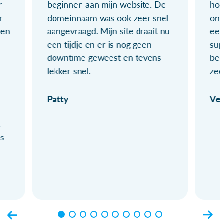
r
beginnen aan mijn website. De
ho
r
domeinnaam was ook zeer snel
on
ien
aangevraagd. Mijn site draait nu
ee
een tijdje en er is nog geen
su
downtime geweest en tevens
be
lekker snel.
ze
Patty
Ve
t
ls