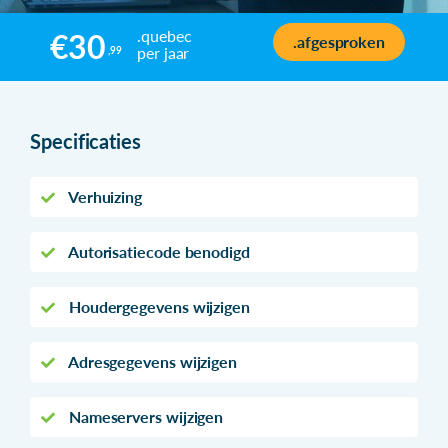
.quebec
€30
.afgesproken
per jaar
,99
Specificaties
Verhuizing
Autorisatiecode benodigd
Houdergegevens wijzigen
Adresgegevens wijzigen
Nameservers wijzigen