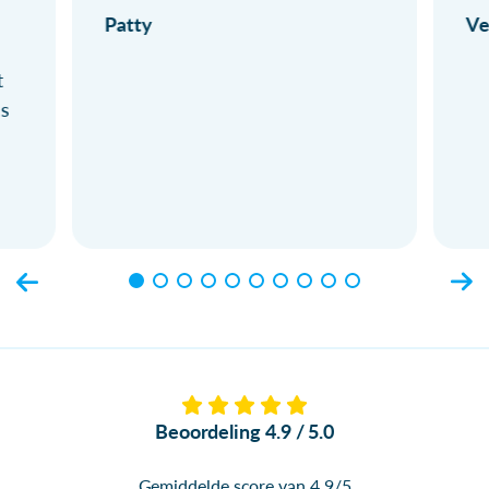
Patty
Ve
t
ls
Beoordeling 4.9 / 5.0
Gemiddelde score van 4.9/5