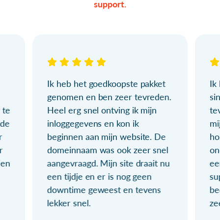
support.
Ik heb het goedkoopste pakket
Ik
genomen en ben zeer tevreden.
si
 te
Heel erg snel ontving ik mijn
te
ude
inloggegevens en kon ik
mi
r
beginnen aan mijn website. De
ho
r
domeinnaam was ook zeer snel
on
ien
aangevraagd. Mijn site draait nu
ee
een tijdje en er is nog geen
su
downtime geweest en tevens
be
lekker snel.
ze