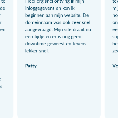
 te
Heel erg snel ontving ik mijn
te
ude
inloggegevens en kon ik
mi
r
beginnen aan mijn website. De
ho
r
domeinnaam was ook zeer snel
on
ien
aangevraagd. Mijn site draait nu
ee
een tijdje en er is nog geen
su
downtime geweest en tevens
be
lekker snel.
ze
Patty
Ve
t
ls