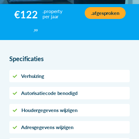
.property
€122
.afgesproken
per jaar
,99
Specificaties
Verhuizing
Autorisatiecode benodigd
Houdergegevens wijzigen
Adresgegevens wijzigen