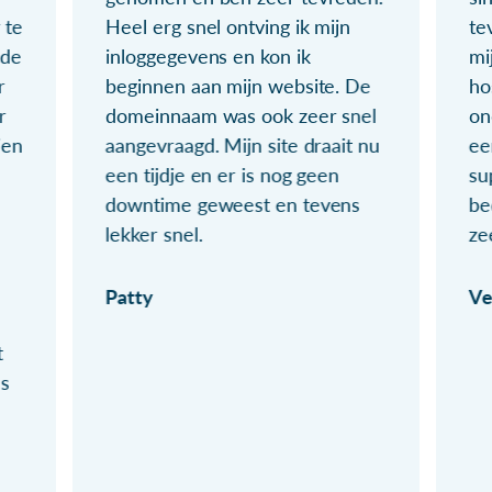
 te
Heel erg snel ontving ik mijn
te
ude
inloggegevens en kon ik
mi
r
beginnen aan mijn website. De
ho
r
domeinnaam was ook zeer snel
on
ien
aangevraagd. Mijn site draait nu
ee
een tijdje en er is nog geen
su
downtime geweest en tevens
be
lekker snel.
ze
Patty
Ve
t
ls