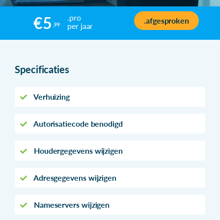
.pro
€5
.afgesproken
per jaar
,99
Specificaties
Verhuizing
Autorisatiecode benodigd
Houdergegevens wijzigen
Adresgegevens wijzigen
Nameservers wijzigen