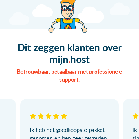
Dit zeggen klanten over
mijn
host
Betrouwbaar, betaalbaar met professionele
support.
Ik heb het goedkoopste pakket
Ik
genomen en ben zeer tevreden.
si