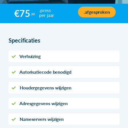
.press
€75
.afgesproken
per jaar
,99
Specificaties
Verhuizing
Autorisatiecode benodigd
Houdergegevens wijzigen
Adresgegevens wijzigen
Nameservers wijzigen