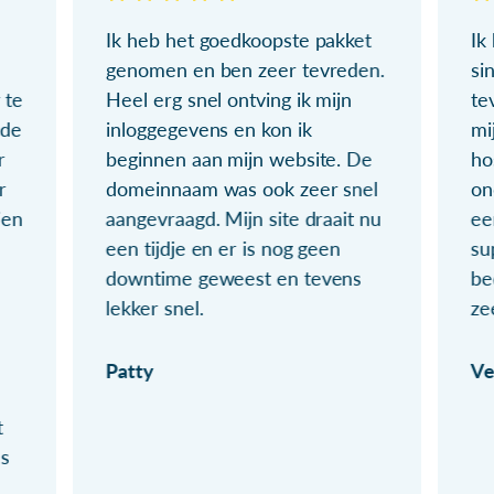
Ik heb het goedkoopste pakket
Ik
genomen en ben zeer tevreden.
si
 te
Heel erg snel ontving ik mijn
te
ude
inloggegevens en kon ik
mi
r
beginnen aan mijn website. De
ho
r
domeinnaam was ook zeer snel
on
ien
aangevraagd. Mijn site draait nu
ee
een tijdje en er is nog geen
su
downtime geweest en tevens
be
lekker snel.
ze
Patty
Ve
t
ls