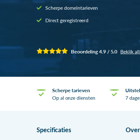
Scherpe domeintarieven
Direct geregistreerd
Beoordeling 4.9 / 5.0
Bekijk al
Scherpe tarieven
Uitste
Op al onze diensten
7 dage
Specificaties
Ove