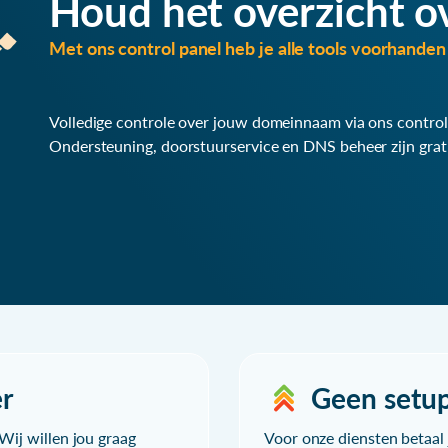
Houd het overzicht o
Met ons control panel heb je alle tools voorhanden 
Volledige controle over jouw domeinnaam via ons control
Ondersteuning, doorstuurservice en DNS beheer zijn grat
r
Geen setu
Wij willen jou graag
Voor onze diensten betaal j