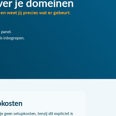
ver je domeinen
en weet jij precies wat er gebeurt.
 panel.
is inbegrepen.
pkosten
e geen setupkosten, tenzij dit expliciet is