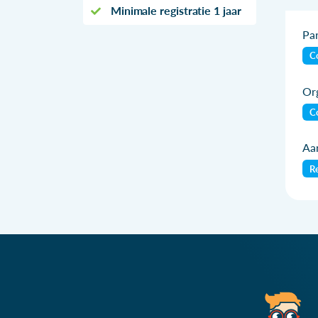
Minimale registratie 1 jaar
Par
Co
Org
Co
Aan
Re