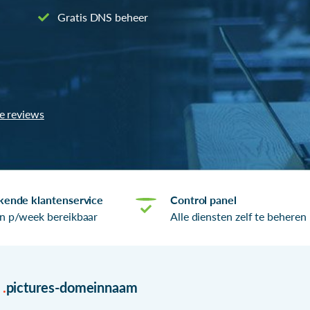
Gratis DNS beheer
le reviews
kende klantenservice
Control panel
n p/week bereikbaar
Alle diensten zelf te beheren
r
.
pictures-domeinnaam