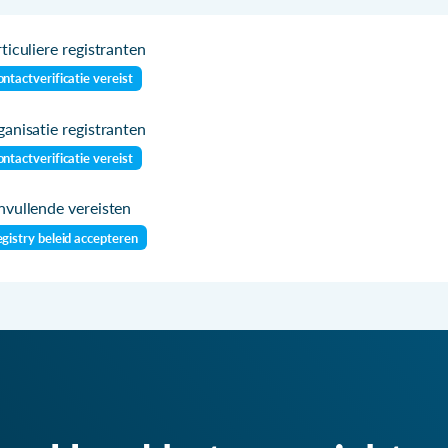
ticuliere registranten
ntactverificatie vereist
anisatie registranten
ntactverificatie vereist
vullende vereisten
gistry beleid accepteren