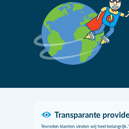
Transparante provide
Tevreden klanten vinden wij heel belangrijk. 