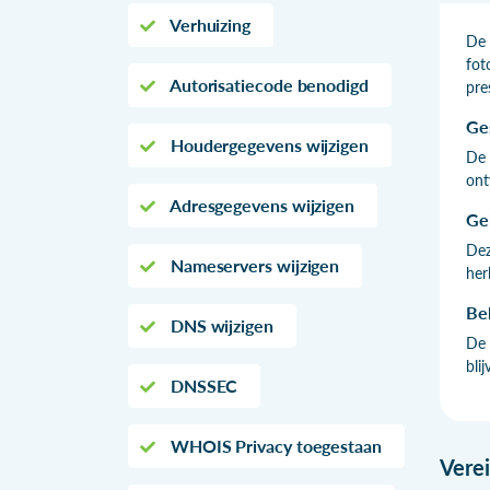
Verhuizing
De 
fot
Autorisatiecode benodigd
pre
Ge
Houdergegevens wijzigen
De 
ont
Adresgegevens wijzigen
Ge
Dez
Nameservers wijzigen
her
Be
DNS wijzigen
De 
blij
DNSSEC
WHOIS Privacy toegestaan
Vere