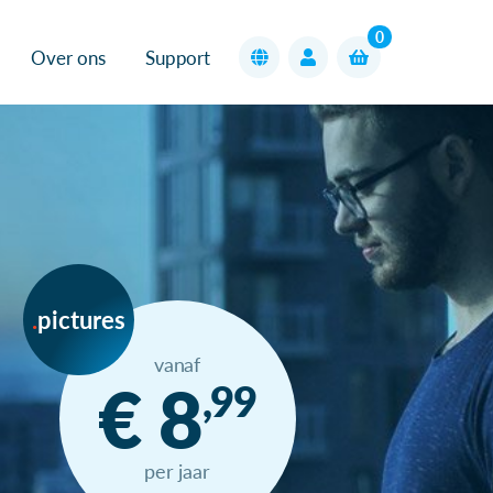
0
Over ons
Support
pictures
vanaf
€ 8
,99
per jaar