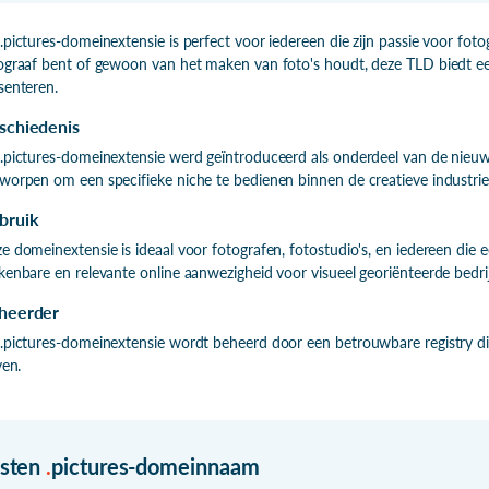
.pictures-domeinextensie is perfect voor iedereen die zijn passie voor fotog
ograaf bent of gewoon van het maken van foto's houdt, deze TLD biedt ee
senteren.
schiedenis
.pictures-domeinextensie werd geïntroduceerd als onderdeel van de nieuwe
worpen om een specifieke niche te bedienen binnen de creatieve industrie
bruik
e domeinextensie is ideaal voor fotografen, fotostudio's, en iedereen die e
kenbare en relevante online aanwezigheid voor visueel georiënteerde bedri
heerder
.pictures-domeinextensie wordt beheerd door een betrouwbare registry die
ven.
isten
.
pictures-domeinnaam